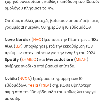
χαμηλά συνεδρίασης καθώς η απόδοση του 10ετούς
ομολόγου πλησίασε το 4%.
Ωστόσο, πολλές μετοχές βρίσκουν υποστήριξη στις
γραμμές 21 ημερών, 50 ημερών ή 10 εβδομάδων.
Novo Nordisk
(
NVO
) ξέσπασε την Πέμπτη, ενώ
Έλι
Λίλι
(
LLY
) υποχώρησε μετά την εκκαθάριση των
πρώιμων καταχωρίσεων για την έναρξη του 2024.
Spotify
(
ΣΗΜΕΙΟ
) και
MercadoLibre
(
ΜΕΛΗ
)
ανέβηκε ανοδικά από βασικά επίπεδα.
Nvidia
(
NVDA
) ξεπέρασε τη γραμμή των 10
εβδομάδων.
Tesla
(
TSLA
) σημείωσε υψηλότερη
ακμή από την 10η εβδομάδα του καθώς λειτουργεί
σε λαβή.