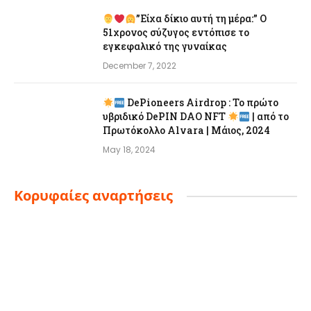
”Είχα δίκιο αυτή τη μέρα:” Ο
51χρονος σύζυγος εντόπισε το
εγκεφαλικό της γυναίκας
December 7, 2022
DePioneers Airdrop : Το πρώτο
υβριδικό DePIN DAO NFT
| από το
Πρωτόκολλο Alvara | Μάιος, 2024
May 18, 2024
Κορυφαίες αναρτήσεις