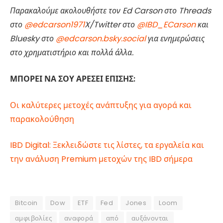
Παρακαλούμε ακολουθήστε τον Ed Carson στο Threads
στο
@edcarson1971
X/Twitter στο
@IBD_ECarson
και
Bluesky στο
@edcarson.bsky.social
για ενημερώσεις
στο χρηματιστήριο και πολλά άλλα.
ΜΠΟΡΕΙ ΝΑ ΣΟΥ ΑΡΕΣΕΙ ΕΠΙΣΗΣ:
Οι καλύτερες μετοχές ανάπτυξης για αγορά και
παρακολούθηση
IBD Digital: Ξεκλειδώστε τις λίστες, τα εργαλεία και
την ανάλυση Premium μετοχών της IBD σήμερα
Bitcoin
Dow
ETF
Fed
Jones
Loom
αμφιβολίες
αναφορά
από
αυξάνονται