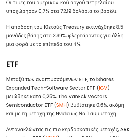
Οι τιμές του αμερικανικού αργού πετρελαίου
υποχώρησαν 0,7% στα 72,19 δολάρια το βαρέλι.
Η απόδοση του 10ετούς Treasury εκτινάχθηκε 8,5
μονάδες βάσης στο 3,99%, φλερτάροντας για άλλη
μια φορά με το επίπεδο του 4%.
ETF
Μεταξύ των αναπτυσσόμενων ETF, το iShares
Expanded Tech-Software Sector ETF (
IGV
)
μειώθηκε κατά 0,25%. The VanEck Vectors
Semiconductor ETF (
SMH
) βυθίστηκε 0,6%, ακόμη
και με τη μετοχή της Nvidia ως Νο. 1 συμμετοχή.
Αντανακλώντας τις πιο κερδοσκοπικές μετοχές, ARK