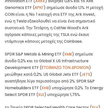
Innovation ETF (
ARKK
) ανέβηκε 0,8% και το ARK
Genomics ETF (
ΑΡΚΓ
) σημείωσε άνοδο 1,1%. Η μετοχή
COIN είναι η Νο. 1 κατοχή στα ETF της Ark Invest,
ενώ η Tesla εξακολουθεί να είναι ένα σημαντικό
συστατικό. Την Τετάρτη, η Cathie Wood’s Ark
αγόρασε κάποιες μετοχές της TSLA ενώ έκανε
ντάμπινγκ κάποιες μετοχές της Coinbase.
SPDR S&P Metals & Mining ETF (
XME
) σημείωσε
άνοδο 0,2% και το Global X US Infrastructure
Development ETF (
ΕΤΟΙΜΑΖΩ ΤΟΝ ΔΡΟΜΟΝ
)
μειώθηκε κατά 0,2%. US Global Jets ETF (
JETS
)
αναπήδησε λίγο περισσότερο από 2%. SPDR S&P
Homebuilders ETF (
XHB
) υποχώρησε 0,2%. Το Energy
Select SPDR ETF (
XLE
) υποχώρησε 1,75%.
το Ταμείο SPDR Selected Health Care Sector (
XLV
)