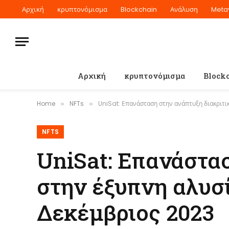
Αρχική
κρυπτονόμισμα
Blockchain
Ανάλυση
Meta
Αρχική
κρυπτονόμισμα
Block
Home
NFTs
UniSat: Επανάσταση στην ανάπτυξη διακριτι
»
»
NFTS
UniSat: Επανάστα
στην έξυπνη αλυσίδ
Δεκέμβριος 2023