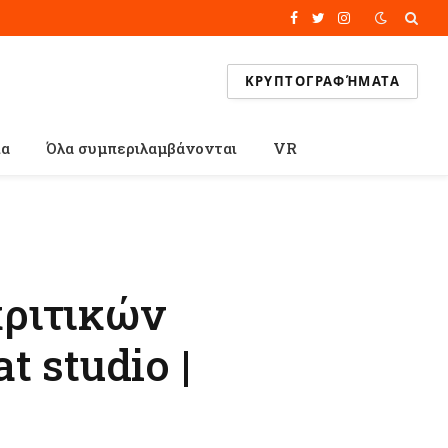
Facebook
Twitter
Instagram
ΚΡΥΠΤΟΓΡΑΦΉΜΑΤΑ
ία
Όλα συμπεριλαμβάνονται
VR
κριτικών
t studio |