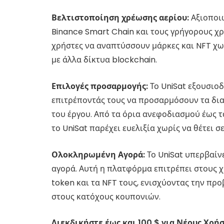
Βελτιστοποίηση χρέωσης αερίου:
Αξιοποιώ
Binance Smart Chain και τους γρήγορους χρ
χρήστες να αναπτύσσουν μάρκες και NFT χωρ
με άλλα δίκτυα blockchain.
Επιλογές προσαρμογής:
Το UniSat εξουσιοδ
επιτρέποντάς τους να προσαρμόσουν τα διακ
του έργου. Από τα όρια ανεφοδιασμού έως τ
το UniSat παρέχει ευελιξία χωρίς να θέτει σ
Ολοκληρωμένη Αγορά:
Το UniSat υπερβαίν
αγορά. Αυτή η πλατφόρμα επιτρέπει στους χ
token και τα NFT τους, ενισχύοντας την πρ
στους κατόχους κουπονιών.
Διεκδικήστε έως και 100 $ για Νέους Χρήσ