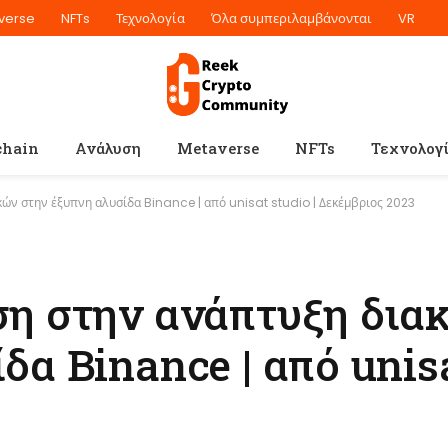
verse
NFTs
Τεχνολογία
Όλα συμπεριλαμβάνονται
VR
chain
Ανάλυση
Metaverse
NFTs
Τεχνολογ
κών στην έξυπνη αλυσίδα Binance | από unisat studio | Δεκέμβριος 2023
ση στην ανάπτυξη δια
α Binance | από unisa