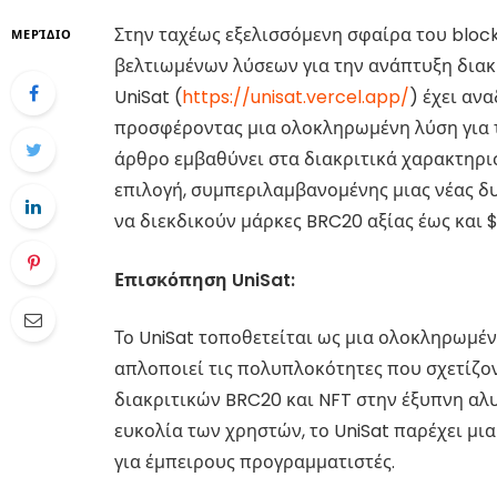
Στην ταχέως εξελισσόμενη σφαίρα του bloc
ΜΕΡΊΔΙΟ
βελτιωμένων λύσεων για την ανάπτυξη διακρ
UniSat (
https://unisat.vercel.app/
) έχει αν
προσφέροντας μια ολοκληρωμένη λύση για τ
άρθρο εμβαθύνει στα διακριτικά χαρακτηρι
επιλογή, συμπεριλαμβανομένης μιας νέας δ
να διεκδικούν μάρκες BRC20 αξίας έως και 
Επισκόπηση UniSat:
Το UniSat τοποθετείται ως μια ολοκληρωμέν
απλοποιεί τις πολυπλοκότητες που σχετίζον
διακριτικών BRC20 και NFT στην έξυπνη αλυ
ευκολία των χρηστών, το UniSat παρέχει μι
για έμπειρους προγραμματιστές.