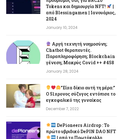
προορισμός σας για BRC20
Tokens και δημιουργία NFT!
|
από Blessingamen | Ιανουάριος,
2024
January 10, 2024
Αργή τεχνητή νοημοσύνη;
Chatbot θεραπευτές.
Παραπληροφόρηση; Blockchain
γένεση; Μακρύς Covid ++ #458
January 28, 2024
”Είχα δίκιο αυτή τη μέρα:”
Ο 51χρονος σύζυγος εντόπισε το
εγκεφαλικό της γυναίκας
December 7, 2022
DePioneers Airdrop : Το
πρώτο υβριδικό DePIN DAO NFT
| από το Πρωτόκολλο