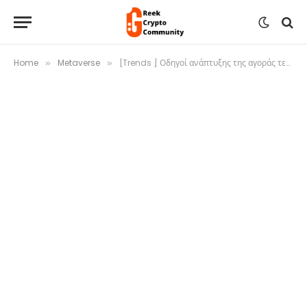
Home
Metaverse
[Trends ] Οδηγοί ανάπτυξης της αγοράς τεχνολογίας Metaverse μαζί με κορυφαίες επωνυμίες RRoblox, Microsoft, Meta (πρώην Facebook) – Economica
»
»