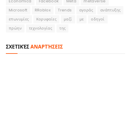
Economica
Facebook
Meta
metaverse
Microsoft
RRoblox
Trends
αγοράς
ανάπτυξης
επωνυμίες
Κορυφαίες
μαζί
με
οδηγοί
πρώην
τεχνολογίας
της
ΣΧΕΤΙΚΈΣ
ΑΝΑΡΤΉΣΕΙΣ