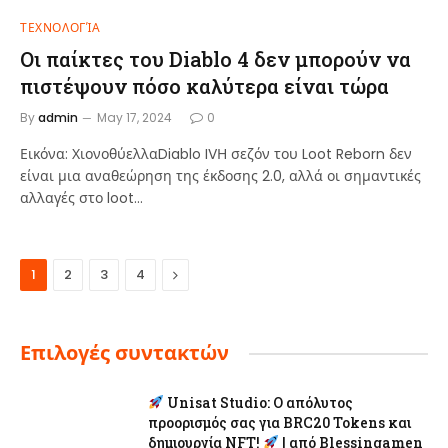
ΤΕΧΝΟΛΟΓΊΑ
Οι παίκτες του Diablo 4 δεν μπορούν να
πιστέψουν πόσο καλύτερα είναι τώρα
By
admin
May 17, 2024
0
Εικόνα: ΧιονοθύελλαDiablo IVΗ σεζόν του Loot Reborn δεν
είναι μια αναθεώρηση της έκδοσης 2.0, αλλά οι σημαντικές
αλλαγές στο loot…
Next
1
2
3
4
Επιλογές συντακτών
Unisat Studio: Ο απόλυτος
προορισμός σας για BRC20 Tokens και
δημιουργία NFT!
| από Blessingamen