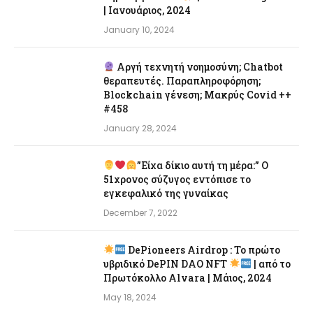
| Ιανουάριος, 2024
January 10, 2024
Αργή τεχνητή νοημοσύνη; Chatbot
θεραπευτές. Παραπληροφόρηση;
Blockchain γένεση; Μακρύς Covid ++
#458
January 28, 2024
”Είχα δίκιο αυτή τη μέρα:” Ο
51χρονος σύζυγος εντόπισε το
εγκεφαλικό της γυναίκας
December 7, 2022
DePioneers Airdrop : Το πρώτο
υβριδικό DePIN DAO NFT
| από το
Πρωτόκολλο Alvara | Μάιος, 2024
May 18, 2024