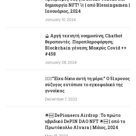
δημιουργία NFT! 🚀 | από Blessingamen |
Ιανουάριος, 2024
January 10, 2024
🔮 Αργή τεχνητή νοημοσύνη; Chatbot
θεραπευτές. Παραπληροφόρηση;
Blockchain γένεση; Μακρύς Covid ++
#458
January 28, 2024
👨‍❤️‍👩”Είχα δίκιο αυτή τη μέρα:” Ο 51χρονος
σύζυγος εντόπισε το εγκεφαλικό της
γυναίκας
December 7, 2022
🌟🆓 DePioneers Airdrop : Το πρώτο
υβριδικό DePIN DAO NFT 🌟🆓 | από το
Πρωτόκολλο Alvara | Μάιος, 2024
May 18, 2024