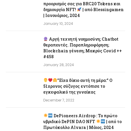
προορισμός σας για BRC20 Tokens και
δημιουργία NFT!
| από Blessingamen
| Ιανουάριος, 2024
January 10, 2024
Αργή τεχνητή νοημοσύνη; Chatbot
θεραπευτές. Παραπληροφόρηση;
Blockchain γένεση; Μακρύς Covid ++
#458
January 28, 2024
”Είχα δίκιο αυτή τη μέρα:” Ο
51χρονος σύζυγος εντόπισε το
εγκεφαλικό της γυναίκας
December 7, 2022
DePioneers Airdrop : Το πρώτο
υβριδικό DePIN DAO NFT
| από το
Πρωτόκολλο Alvara | Μάιος, 2024