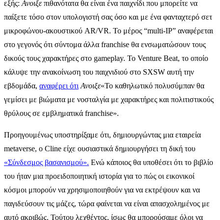
εξής:
Ανοιξε
πιθανότατα θα είναι ένα παιχνίδι που μπορείτε να
παίξετε τόσο στον υπολογιστή σας όσο και με ένα φανταχτερό σετ
μικροφώνου-ακουστικού AR/VR. Το μέρος “multi-IP” αναφέρεται
στο γεγονός ότι σύντομα άλλα franchise θα ενσωματώσουν τους
δικούς τους χαρακτήρες στο gameplay. Το Venture Beat, το οποίο
κάλυψε την ανακοίνωση του παιχνιδιού στο SXSW αυτή την
εβδομάδα,
αναφέρει ότι
Ανοιξε
«Το καθηλωτικό πολυσύμπαν θα
γεμίσει με βιώματα με νοσταλγία με χαρακτήρες και πολιτιστικούς
θρύλους σε εμβληματικά franchise».
Προηγουμένως υποστηρίξαμε ότι, δημιουργώντας μια εταιρεία
metaverse, ο Cline είχε ουσιαστικά δημιουργήσει τη δική του
«Σύνδεσμος βασανισμού».
Ενώ κάποιος θα υποθέσει ότι το βιβλίο
του ήταν μια προειδοποιητική ιστορία για το πώς οι εικονικοί
κόσμοι μπορούν να χρησιμοποιηθούν για να εκτρέψουν και να
παγιδεύσουν τις μάζες, τώρα φαίνεται να είναι απασχολημένος με
αυτό ακριβώς. Τούτου λεχθέντος, ίσως θα μπορούσαμε όλοι να