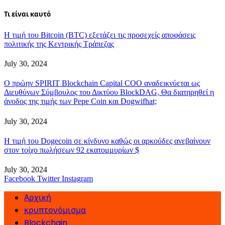
Τι είναι καυτό
Η τιμή του Bitcoin (BTC) εξετάζει τις προσεχείς αποφάσεις
πολιτικής της Κεντρικής Τράπεζας
July 30, 2024
Ο πρώην SPIRIT Blockchain Capital COO αναδεικνύεται ως
Διευθύνων Σύμβουλος του Δικτύου BlockDAG, Θα διατηρηθεί η
άνοδος της τιμής των Pepe Coin και Dogwifhat;
July 30, 2024
Η τιμή του Dogecoin σε κίνδυνο καθώς οι αρκούδες ανεβαίνουν
στον τοίχο πωλήσεων 92 εκατομμυρίων $
July 30, 2024
Facebook
Twitter
Instagram
Αρχική
κρυπτονόμισμα
Blockchain