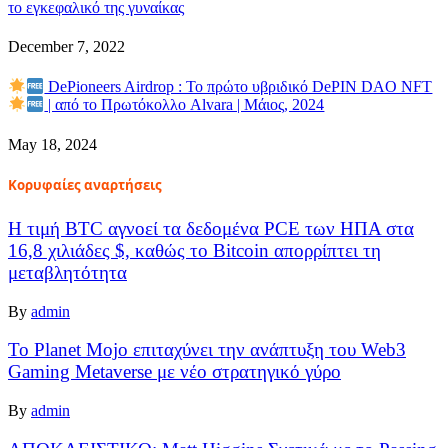
το εγκεφαλικό της γυναίκας
December 7, 2022
DePioneers Airdrop : Το πρώτο υβριδικό DePIN DAO NFT
| από το Πρωτόκολλο Alvara | Μάιος, 2024
May 18, 2024
Κορυφαίες αναρτήσεις
Η τιμή BTC αγνοεί τα δεδομένα PCE των ΗΠΑ στα
16,8 χιλιάδες $, καθώς το Bitcoin απορρίπτει τη
μεταβλητότητα
By
admin
Το Planet Mojo επιταχύνει την ανάπτυξη του Web3
Gaming Metaverse με νέο στρατηγικό γύρο
By
admin