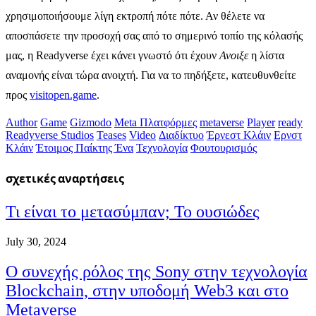
χρησιμοποιήσουμε λίγη εκτροπή πότε πότε. Αν θέλετε να
αποσπάσετε την προσοχή σας από το σημερινό τοπίο της κόλασής
μας, η Readyverse έχει κάνει γνωστό ότι έχουν
Ανοιξε
η λίστα
αναμονής είναι τώρα ανοιχτή. Για να το πηδήξετε, κατευθυνθείτε
προς
visitopen.game
.
Author
Game
Gizmodo
Meta Πλατφόρμες
metaverse
Player
ready
Readyverse Studios
Teases
Video
Διαδίκτυο
Έρνεστ Κλάιν
Ερνστ
Κλάιν
Έτοιμος Παίκτης Ένα
Τεχνολογία
Φουτουρισμός
σχετικές
αναρτήσεις
Τι είναι το μετασύμπαν; Το ουσιώδες
July 30, 2024
Ο συνεχής ρόλος της Sony στην τεχνολογία
Blockchain, στην υποδομή Web3 και στο
Metaverse