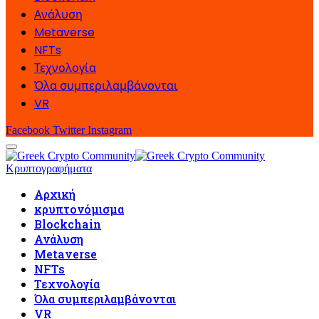
Ανάλυση
Metaverse
NFTs
Τεχνολογία
Όλα συμπεριλαμβάνονται
VR
Facebook
Twitter
Instagram
Κρυπτογραφήματα
Αρχική
κρυπτονόμισμα
Blockchain
Ανάλυση
Metaverse
NFTs
Τεχνολογία
Όλα συμπεριλαμβάνονται
VR