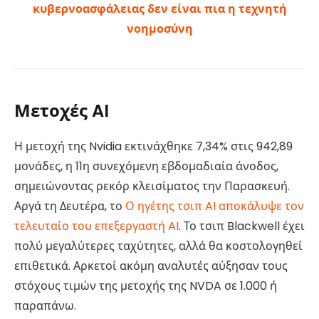
κυβερνοασφάλειας δεν είναι πια η τεχνητή
νοημοσύνη
Μετοχές AI
Η μετοχή της Nvidia εκτινάχθηκε 7,34% στις 942,89
μονάδες, η 11η συνεχόμενη εβδομαδιαία άνοδος,
σημειώνοντας ρεκόρ κλεισίματος την Παρασκευή.
Αργά τη Δευτέρα, το
Ο ηγέτης τσιπ AI αποκάλυψε τον
τελευταίο του επεξεργαστή AI
. Το τσιπ Blackwell έχει
πολύ μεγαλύτερες ταχύτητες, αλλά θα κοστολογηθεί
επιθετικά. Αρκετοί ακόμη αναλυτές αύξησαν τους
στόχους τιμών της μετοχής της NVDA σε 1.000 ή
παραπάνω.