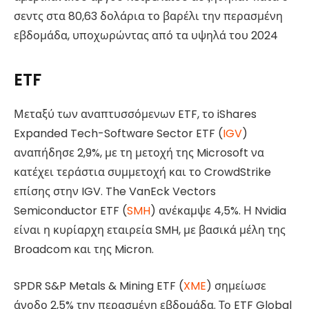
σεντς στα 80,63 δολάρια το βαρέλι την περασμένη
εβδομάδα, υποχωρώντας από τα υψηλά του 2024
ETF
Μεταξύ των αναπτυσσόμενων ETF, το iShares
Expanded Tech-Software Sector ETF (
IGV
)
αναπήδησε 2,9%, με τη μετοχή της Microsoft να
κατέχει τεράστια συμμετοχή και το CrowdStrike
επίσης στην IGV. The VanEck Vectors
Semiconductor ETF (
SMH
) ανέκαμψε 4,5%. Η Nvidia
είναι η κυρίαρχη εταιρεία SMH, με βασικά μέλη της
Broadcom και της Micron.
SPDR S&P Metals & Mining ETF (
XME
) σημείωσε
άνοδο 2,5% την περασμένη εβδομάδα. Το ETF Global