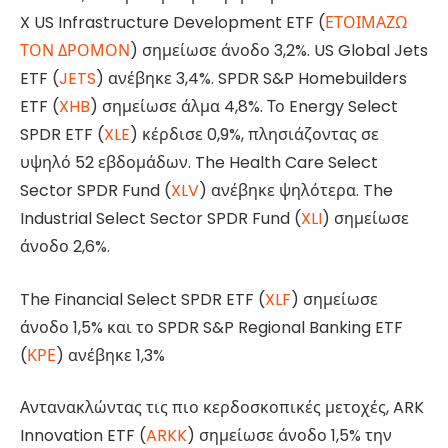
X US Infrastructure Development ETF (
ΕΤΟΙΜΑΖΩ
ΤΟΝ ΔΡΟΜΟΝ
) σημείωσε άνοδο 3,2%. US Global Jets
ETF (
JETS
) ανέβηκε 3,4%. SPDR S&P Homebuilders
ETF (
XHB
) σημείωσε άλμα 4,8%. Το Energy Select
SPDR ETF (
XLE
) κέρδισε 0,9%, πλησιάζοντας σε
υψηλό 52 εβδομάδων. The Health Care Select
Sector SPDR Fund (
XLV
) ανέβηκε ψηλότερα. The
Industrial Select Sector SPDR Fund (
XLI
) σημείωσε
άνοδο 2,6%.
The Financial Select SPDR ETF (
XLF
) σημείωσε
άνοδο 1,5% και το SPDR S&P Regional Banking ETF
(
ΚΡΕ
) ανέβηκε 1,3%
Αντανακλώντας τις πιο κερδοσκοπικές μετοχές, ARK
Innovation ETF (
ARKK
) σημείωσε άνοδο 1,5% την