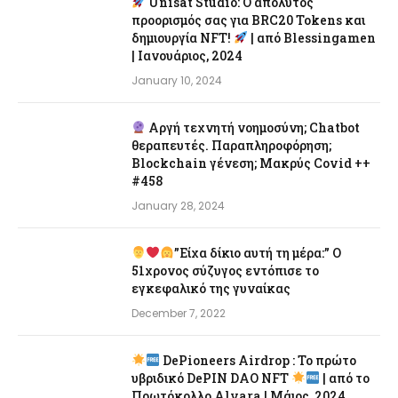
Unisat Studio: Ο απόλυτος
προορισμός σας για BRC20 Tokens και
δημιουργία NFT!
| από Blessingamen
| Ιανουάριος, 2024
January 10, 2024
Αργή τεχνητή νοημοσύνη; Chatbot
θεραπευτές. Παραπληροφόρηση;
Blockchain γένεση; Μακρύς Covid ++
#458
January 28, 2024
”Είχα δίκιο αυτή τη μέρα:” Ο
51χρονος σύζυγος εντόπισε το
εγκεφαλικό της γυναίκας
December 7, 2022
DePioneers Airdrop : Το πρώτο
υβριδικό DePIN DAO NFT
| από το
Πρωτόκολλο Alvara | Μάιος, 2024