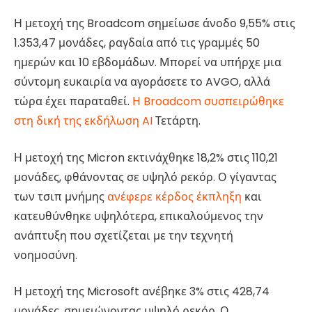
Η μετοχή της Broadcom σημείωσε άνοδο 9,55% στις
1.353,47 μονάδες, ραγδαία από τις γραμμές 50
ημερών και 10 εβδομάδων. Μπορεί να υπήρχε μια
σύντομη ευκαιρία να αγοράσετε το AVGO, αλλά
τώρα έχει παραταθεί.
Η Broadcom συσπειρώθηκε
στη δική της εκδήλωση AI
Τετάρτη.
Η μετοχή της Micron εκτινάχθηκε 18,2% στις 110,21
μονάδες, φθάνοντας σε υψηλό ρεκόρ. Ο γίγαντας
των τσιπ μνήμης
ανέφερε κέρδος έκπληξη
και
κατευθύνθηκε υψηλότερα, επικαλούμενος την
ανάπτυξη που σχετίζεται με την τεχνητή
νοημοσύνη.
Η μετοχή της Microsoft ανέβηκε 3% στις 428,74
μονάδες, σημειώνοντας υψηλό ρεκόρ. Ο