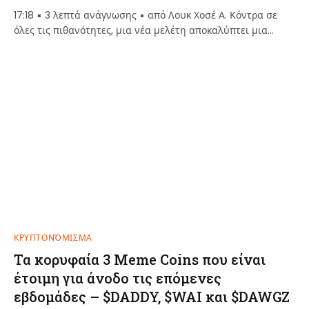
17:18 ▪ 3 λεπτά ανάγνωσης ▪ από Λουκ Χοσέ Α. Κόντρα σε
όλες τις πιθανότητες, μια νέα μελέτη αποκαλύπτει μια…
ΚΡΥΠΤΟΝΌΜΙΣΜΑ
Τα κορυφαία 3 Meme Coins που είναι
έτοιμη για άνοδο τις επόμενες
εβδομάδες – $DADDY, $WAI και $DAWGZ