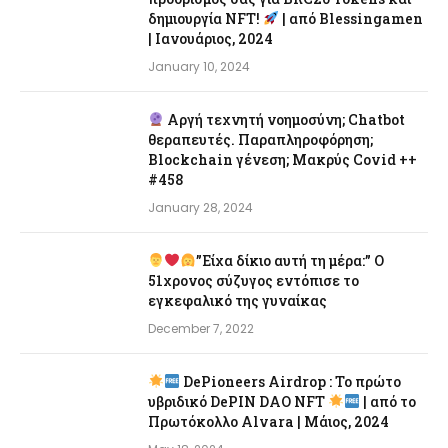
δημιουργία NFT!
| από Blessingamen
| Ιανουάριος, 2024
January 10, 2024
Αργή τεχνητή νοημοσύνη; Chatbot
θεραπευτές. Παραπληροφόρηση;
Blockchain γένεση; Μακρύς Covid ++
#458
January 28, 2024
”Είχα δίκιο αυτή τη μέρα:” Ο
51χρονος σύζυγος εντόπισε το
εγκεφαλικό της γυναίκας
December 7, 2022
DePioneers Airdrop : Το πρώτο
υβριδικό DePIN DAO NFT
| από το
Πρωτόκολλο Alvara | Μάιος, 2024