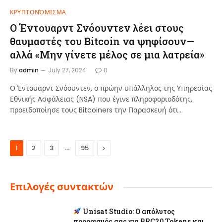
ΚΡΥΠΤΟΝΌΜΙΣΜΑ
Ο Έντουαρντ Σνόουντεν λέει στους
θαυμαστές του Bitcoin να ψηφίσουν—
αλλά «Μην γίνετε μέλος σε μια λατρεία»
By
admin
July 27, 2024
0
Ο Έντουαρντ Σνόουντεν, ο πρώην υπάλληλος της Υπηρεσίας
Εθνικής Ασφάλειας (NSA) που έγινε πληροφοριοδότης,
προειδοποίησε τους Bitcoiners την Παρασκευή ότι…
…
Next
1
2
3
95
Επιλογές συντακτών
Unisat Studio: Ο απόλυτος
προορισμός σας για BRC20 Tokens και