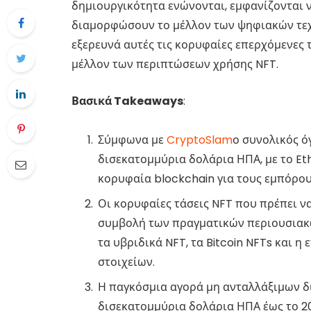
δημιουργικότητα ενώνονται, εμφανίζονται νέ
διαμορφώσουν το μέλλον των ψηφιακών τεχν
εξερευνά αυτές τις κορυφαίες επερχόμενες τ
μέλλον των περιπτώσεων χρήσης NFT.
Βασικά Takeaways
:
Σύμφωνα με
CryptoSlam
ο συνολικός ό
δισεκατομμύρια δολάρια ΗΠΑ, με το Ethe
κορυφαία blockchain για τους εμπόρου
Οι κορυφαίες τάσεις NFT που πρέπει να 
συμβολή των πραγματικών περιουσιακώ
τα υβριδικά NFT, τα Bitcoin NFTs και
στοιχείων.
Η παγκόσμια αγορά μη ανταλλάξιμων δι
δισεκατομμύρια δολάρια ΗΠΑ έως το 2