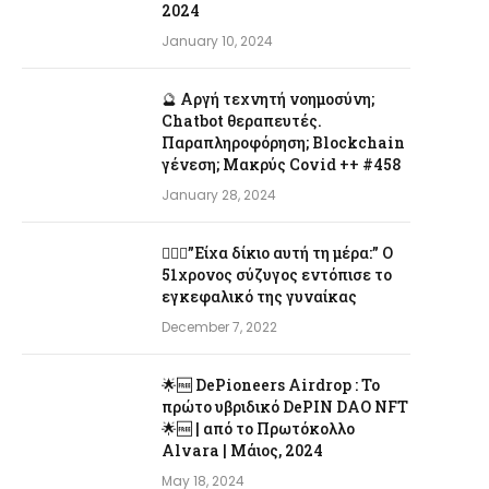
2024
January 10, 2024
🔮 Αργή τεχνητή νοημοσύνη;
Chatbot θεραπευτές.
Παραπληροφόρηση; Blockchain
γένεση; Μακρύς Covid ++ #458
January 28, 2024
👨‍❤️‍👩”Είχα δίκιο αυτή τη μέρα:” Ο
51χρονος σύζυγος εντόπισε το
εγκεφαλικό της γυναίκας
December 7, 2022
🌟🆓 DePioneers Airdrop : Το
πρώτο υβριδικό DePIN DAO NFT
🌟🆓 | από το Πρωτόκολλο
Alvara | Μάιος, 2024
May 18, 2024