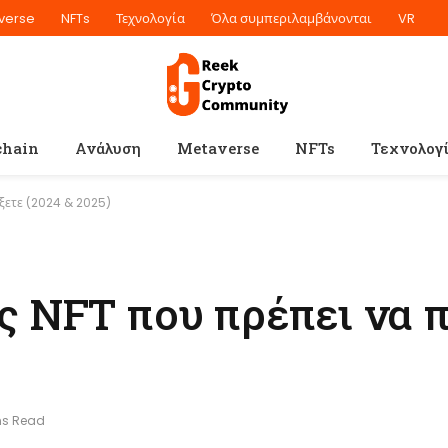
verse
NFTs
Τεχνολογία
Όλα συμπεριλαμβάνονται
VR
chain
Ανάλυση
Metaverse
NFTs
Τεχνολογ
έξετε (2024 & 2025)
ς NFT που πρέπει να 
ns Read