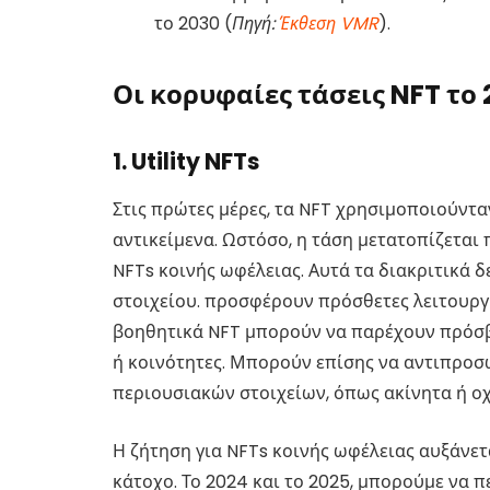
το 2030 (
Πηγή:
Έκθεση VMR
).
Οι κορυφαίες τάσεις NFT το
1. Utility NFTs
Στις πρώτες μέρες, τα NFT χρησιμοποιούντα
αντικείμενα. Ωστόσο, η τάση μετατοπίζεται
NFTs κοινής ωφέλειας. Αυτά τα διακριτικά 
στοιχείου. προσφέρουν πρόσθετες λειτουργί
βοηθητικά NFT μπορούν να παρέχουν πρόσβ
ή κοινότητες. Μπορούν επίσης να αντιπρο
περιουσιακών στοιχείων, όπως ακίνητα ή ο
Η ζήτηση για NFTs κοινής ωφέλειας αυξάνε
κάτοχο. Το 2024 και το 2025, μπορούμε να 