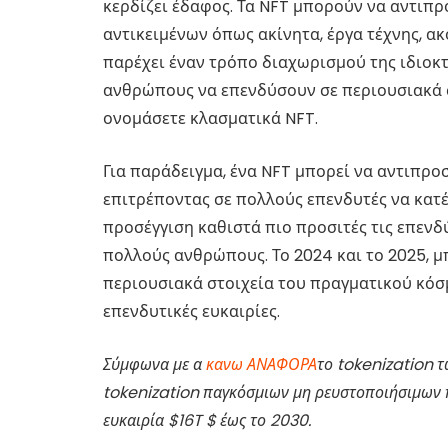
κερδίζει έδαφος. Τα NFT μπορούν να αντιπ
αντικειμένων όπως ακίνητα, έργα τέχνης, ακ
παρέχει έναν τρόπο διαχωρισμού της ιδιοκτ
ανθρώπους να επενδύσουν σε περιουσιακά σ
ονομάσετε κλασματικά NFT.
Για παράδειγμα, ένα NFT μπορεί να αντιπροσ
επιτρέποντας σε πολλούς επενδυτές να κατέ
προσέγγιση καθιστά πιο προσιτές τις επεν
πολλούς ανθρώπους. Το 2024 και το 2025, 
περιουσιακά στοιχεία του πραγματικού κόσμ
επενδυτικές ευκαιρίες.
Σύμφωνα με α
κανω ΑΝΑΦΟΡΑ
το tokenization τ
tokenization παγκόσμιων μη ρευστοποιήσιμων π
ευκαιρία $16T $ έως το 2030.