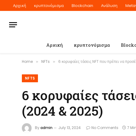
Αρχική
κρυπτονόμισμα
Blockchain
Ανάλυση
Meta
Αρχική
κρυπτονόμισμα
Block
Home
NFTs
6 κορυφαίες τάσεις NFT που πρέπει να προσ
»
»
NFTS
6 κορυφαίες τάσει
(2024 & 2025)
By
admin
July 13, 2024
No Comments
7 Mi