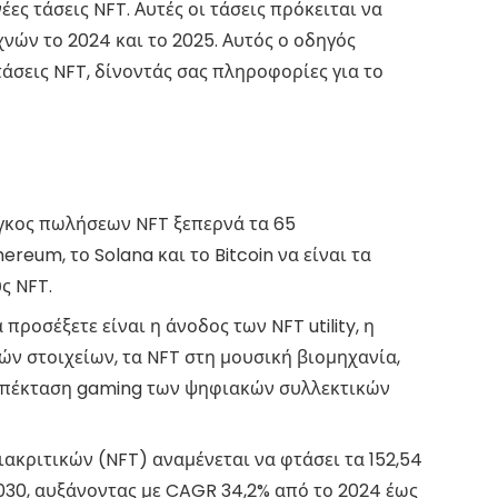
ες τάσεις NFT. Αυτές οι τάσεις πρόκειται να
ών το 2024 και το 2025. Αυτός ο οδηγός
άσεις NFT, δίνοντάς σας πληροφορίες για το
γκος πωλήσεων NFT ξεπερνά τα 65
reum, το Solana και το Bitcoin να είναι τα
ς NFT.
προσέξετε είναι η άνοδος των NFT utility, η
ν στοιχείων, τα NFT στη μουσική βιομηχανία,
 η επέκταση gaming των ψηφιακών συλλεκτικών
ακριτικών (NFT) αναμένεται να φτάσει τα 152,54
030, αυξάνοντας με CAGR 34,2% από το 2024 έως