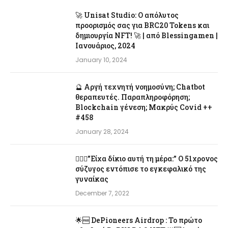
🚀 Unisat Studio: Ο απόλυτος
προορισμός σας για BRC20 Tokens και
δημιουργία NFT! 🚀 | από Blessingamen |
Ιανουάριος, 2024
January 10, 2024
🔮 Αργή τεχνητή νοημοσύνη; Chatbot
θεραπευτές. Παραπληροφόρηση;
Blockchain γένεση; Μακρύς Covid ++
#458
January 28, 2024
👨‍❤️‍👩”Είχα δίκιο αυτή τη μέρα:” Ο 51χρονος
σύζυγος εντόπισε το εγκεφαλικό της
γυναίκας
December 7, 2022
🌟🆓 DePioneers Airdrop : Το πρώτο