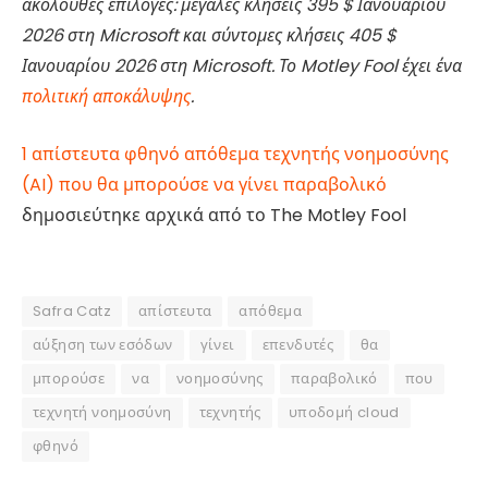
ακόλουθες επιλογές: μεγάλες κλήσεις 395 $ Ιανουαρίου
2026 στη Microsoft και σύντομες κλήσεις 405 $
Ιανουαρίου 2026 στη Microsoft. Το Motley Fool έχει ένα
πολιτική αποκάλυψης
.
1 απίστευτα φθηνό απόθεμα τεχνητής νοημοσύνης
(AI) που θα μπορούσε να γίνει παραβολικό
δημοσιεύτηκε αρχικά από το The Motley Fool
Safra Catz
απίστευτα
απόθεμα
αύξηση των εσόδων
γίνει
επενδυτές
θα
μπορούσε
να
νοημοσύνης
παραβολικό
που
τεχνητή νοημοσύνη
τεχνητής
υποδομή cloud
φθηνό