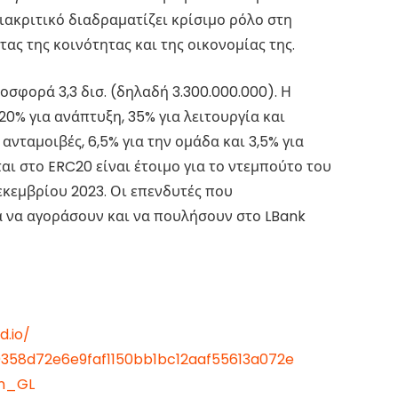
διακριτικό διαδραματίζει κρίσιμο ρόλο στη
ας της κοινότητας και της οικονομίας της.
σφορά 3,3 δισ. (δηλαδή 3.300.000.000). Η
20% για ανάπτυξη, 35% για λειτουργία και
 ανταμοιβές, 6,5% για την ομάδα και 3,5% για
αι στο ERC20 είναι έτοιμο για το ντεμπούτο του
εκεμβρίου 2023. Οι επενδυτές που
 να αγοράσουν και να πουλήσουν στο LBank
d.io/
e0358d72e6e9faf1150bb1bc12aaf55613a072e
en_GL