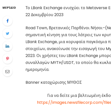
Το LBank Exchange ενισχύει το Metaverse 
ΜΕΡΊΔΙΟ
22 Δεκεμβρίου 2023
Road Town, Βρετανικές Παρθένοι Νήσοι–(New
σημαντική κίνηση για τους λάτρεις των κρυ
LBank Exchange, μια κορυφαία παγκόσμια
στοιχείων, ανακοίνωσε την εισαγωγή του My
2023. Οι χρήστες του LBank Exchange μπορο
συναλλαγών MYTH/USDT, το οποίο θα κυκλο
ημερομηνία.
Banner καταχώρισης ΜΥΘΟΣ
Για να δείτε μια βελτιωμένη έκδ
https://images.newsfilecorp.com/file