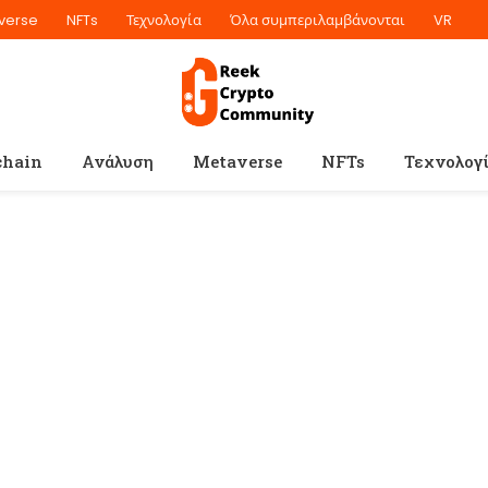
verse
NFTs
Τεχνολογία
Όλα συμπεριλαμβάνονται
VR
chain
Ανάλυση
Metaverse
NFTs
Τεχνολογ