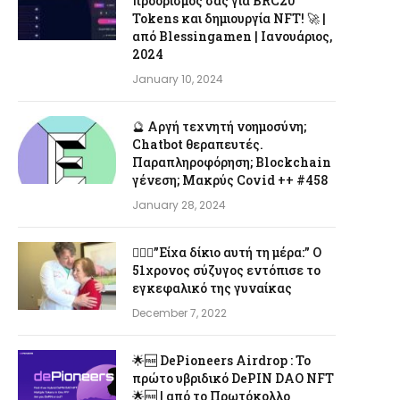
προορισμός σας για BRC20
Tokens και δημιουργία NFT! 🚀 |
από Blessingamen | Ιανουάριος,
2024
January 10, 2024
🔮 Αργή τεχνητή νοημοσύνη;
Chatbot θεραπευτές.
Παραπληροφόρηση; Blockchain
γένεση; Μακρύς Covid ++ #458
January 28, 2024
👨‍❤️‍👩”Είχα δίκιο αυτή τη μέρα:” Ο
51χρονος σύζυγος εντόπισε το
εγκεφαλικό της γυναίκας
December 7, 2022
🌟🆓 DePioneers Airdrop : Το
πρώτο υβριδικό DePIN DAO NFT
🌟🆓 | από το Πρωτόκολλο