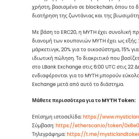
χρήστη, βασισμένο σε blockchain, όπου το 
διατήρηση της ζωντάνιας και της βιωσιμότητ
Με βάση το ERC20, η MYTH έχει συνολική προ
διανομή των κουπονιών MYTH έχει ως εξής: 
μάρκετινγκ, 20% για το οικοσύστημα, 15% για
ιδιωτική πώληση. Το διακριτικό που βασίζετ
στο LBank Exchange στις 6:00 UTC στις 22 Δ
ενδιαφέρονται για το MYTH μπορούν εύκολα
Exchange μετά από αυτό το διάστημα.
Μάθετε περισσότερα για το MYTH Token:
Επίσημη ιστοσελίδα:
https://www.mysticlan
Σύμβαση:
https://etherscan.io/token/0x8
Τηλεγράφημα:
https://t.me/mysticlandtok