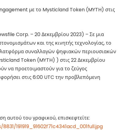
Engagement με το Mysticland Token (MYTH) στις
sfile Corp. – 20 Δεκεμβρίου 2023) – Σε μια
πτονομισμάτων και της κινητής τεχνολογίας, το
 πλατφόρμα συναλλαγών ψηφιακών περιουσιακών
sticland Token (MYTH) ) στις 22 Δεκεμβρίου
ύν να προετοιμαστούν για το ζεύγος
φορήσει στις 6:00 UTC την προβλεπόμενη
οση αυτού του γραφικού, επισκεφτείτε:
s/8831/191919_91602f71c4341acd_001full.jpg