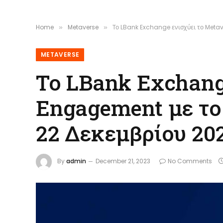
Home
Metaverse
Το LBank Exchange ενισχύει το Meta
»
»
METAVERSE
Το LBank Exchang
Engagement με το
22 Δεκεμβρίου 20
By
admin
December 21, 2023
No Comments