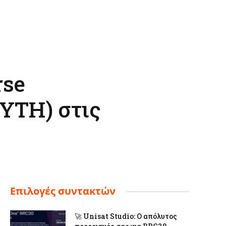
rse
YTH) στις
Επιλογές συντακτών
🚀 Unisat Studio: Ο απόλυτος