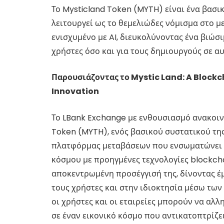
Το Mysticland Token (MYTH) είναι ένα βασι
λειτουργεί ως το θεμελιώδες νόμισμα στο μ
ενισχυμένο με AI, διευκολύνοντας ένα βιώσ
χρήστες όσο και για τους δημιουργούς σε α
Παρουσιάζοντας το Mystic Land: A Block
Innovation
Το LBank Exchange με ενθουσιασμό ανακοιν
Token (MYTH), ενός βασικού συστατικού τη
πλατφόρμας μεταβάσεων που ενσωματώνει ε
κόσμου με προηγμένες τεχνολογίες blockchai
αποκεντρωμένη προσέγγισή της, δίνοντας έ
τους χρήστες και στην ιδιοκτησία μέσω τω
οι χρήστες και οι εταιρείες μπορούν να αλ
σε έναν εικονικό κόσμο που αντικατοπτρίζει