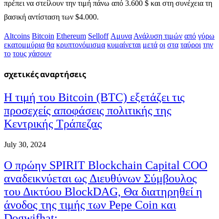
πρέπει να στείλουν την τιμή πάνω από 3.600 $ και στη συνέχεια τη
βασική αντίσταση των $4.000.
Altcoins
Bitcoin
Ethereum
Selloff
Αμυνα
Ανάλυση τιμών
από
γύρω
εκατομμύρια
θα
κρυπτονόμισμα
κυμαίνεται
μετά
οι
στα
ταύροι
την
το
τους
χάσουν
σχετικές
αναρτήσεις
Η τιμή του Bitcoin (BTC) εξετάζει τις
προσεχείς αποφάσεις πολιτικής της
Κεντρικής Τράπεζας
July 30, 2024
Ο πρώην SPIRIT Blockchain Capital COO
αναδεικνύεται ως Διευθύνων Σύμβουλος
του Δικτύου BlockDAG, Θα διατηρηθεί η
άνοδος της τιμής των Pepe Coin και
Dogwifhat;