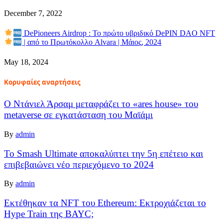
December 7, 2022
DePioneers Airdrop : Το πρώτο υβριδικό DePIN DAO NFT
| από το Πρωτόκολλο Alvara | Μάιος, 2024
May 18, 2024
Κορυφαίες αναρτήσεις
Ο Ντάνιελ Άρσαμ μεταφράζει το «ares house» του
metaverse σε εγκατάσταση του Μαϊάμι
By
admin
Το Smash Ultimate αποκαλύπτει την 5η επέτειο και
επιβεβαιώνει νέο περιεχόμενο το 2024
By
admin
Εκτέθηκαν τα NFT του Ethereum: Εκτροχιάζεται το
Hype Train της BAYC;