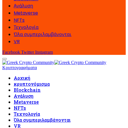
Ανάλυση
Metaverse
NFTs
Τεχνολογία
Όλα συμπεριλαμβάνονται
VR
Facebook
Twitter
Instagram
Κρυπτογραφήματα
Αρχική
κρυπτονόμισμα
Blockchain
Ανάλυση
Metaverse
NFTs
Τεχνολογία
Όλα συμπεριλαμβάνονται
VR