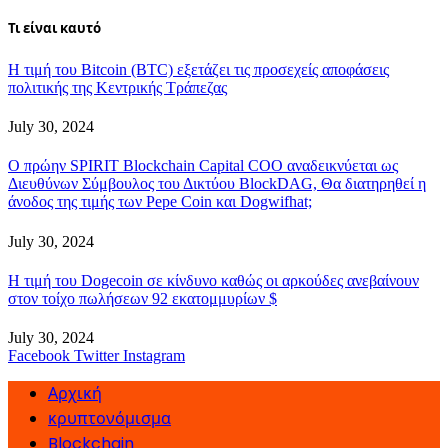
Τι είναι καυτό
Η τιμή του Bitcoin (BTC) εξετάζει τις προσεχείς αποφάσεις
πολιτικής της Κεντρικής Τράπεζας
July 30, 2024
Ο πρώην SPIRIT Blockchain Capital COO αναδεικνύεται ως
Διευθύνων Σύμβουλος του Δικτύου BlockDAG, Θα διατηρηθεί η
άνοδος της τιμής των Pepe Coin και Dogwifhat;
July 30, 2024
Η τιμή του Dogecoin σε κίνδυνο καθώς οι αρκούδες ανεβαίνουν
στον τοίχο πωλήσεων 92 εκατομμυρίων $
July 30, 2024
Facebook
Twitter
Instagram
Αρχική
κρυπτονόμισμα
Blockchain