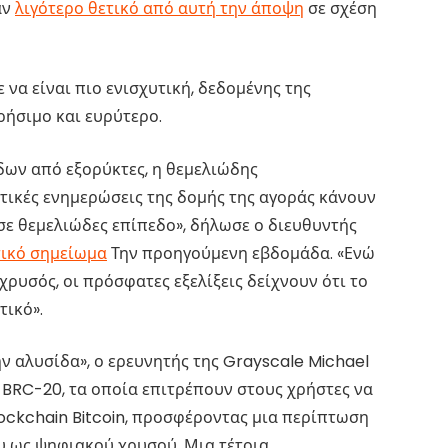
αν
λιγότερο θετικό από αυτή την άποψη
σε σχέση
να είναι πιο ενισχυτική, δεδομένης της
χρήσιμο και ευρύτερο.
ων από εξορύκτες, η θεμελιώδης
ετικές ενημερώσεις της δομής της αγοράς κάνουν
σε θεμελιώδες επίπεδο», δήλωσε ο διευθυντής
τικό σημείωμα
Την προηγούμενη εβδομάδα. «Ενώ
χρυσός, οι πρόσφατες εξελίξεις δείχνουν ότι το
τικό».
 αλυσίδα», ο ερευνητής της Grayscale Michael
ά BRC-20, τα οποία επιτρέπουν στους χρήστες να
ockchain Bitcoin, προσφέροντας μια περίπτωση
υ ως ψηφιακού χρυσού. Μια τέτοια