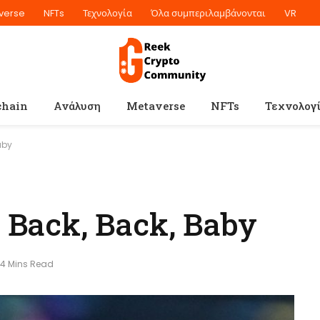
verse
NFTs
Τεχνολογία
Όλα συμπεριλαμβάνονται
VR
chain
Ανάλυση
Metaverse
NFTs
Τεχνολογ
aby
, Back, Back, Baby
4 Mins Read