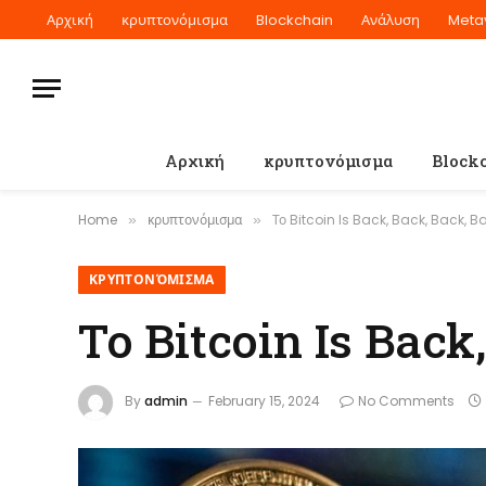
Αρχική
κρυπτονόμισμα
Blockchain
Ανάλυση
Meta
Αρχική
κρυπτονόμισμα
Block
Home
κρυπτονόμισμα
Το Bitcoin Is Back, Back, Back, B
»
»
ΚΡΥΠΤΟΝΌΜΙΣΜΑ
Το Bitcoin Is Back
By
admin
February 15, 2024
No Comments