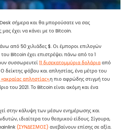
nDesk σήμερα και θα μπορούσατε να σας
ας έχει να κάνει με το Bitcoin.
πάνω από 50 χιλιάδες $. Οι έμποροι επιλογών
του Bitcoin έχει επιστρέψει πάνω από το 1
χουν συσσωρευτεί
11 δισεκατομμύρια δολάρια
από
 Ο δείκτης φόβου και απληστίας, ένα μέτρο του
 «ακραίας απληστίας».
η πιο αφρώδης στιγμή του
ο του 2021. Το Bitcoin είναι ακόμη και ένα
αρχεί στην κάλυψη των μέσων ενημέρωσης και
δυτών, ιδιαίτερα του θεσμικού είδους. Σίγουρα,
ainlink
(ΣΥΝΔΕΣΜΟΣ)
ανεβαίνουν επίσης σε αξία.