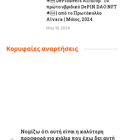
🌟🆓 DePioneers Airdrop : Το
πρώτο υβριδικό DePIN DAO NFT
🌟🆓 | από το Πρωτόκολλο
Alvara | Μάιος, 2024
May 18, 2024
Κορυφαίες αναρτήσεις
Νομίζω ότι αυτή είναι η καλύτερη
προσφορά για κιάλια που έχω δει αυτή