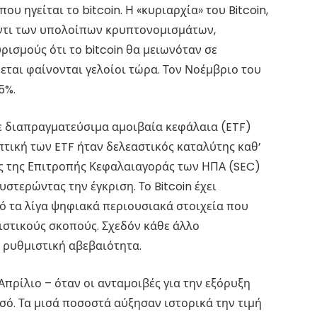
ου ηγείται το bitcoin. Η «κυριαρχία» του Bitcoin,
αντι των υπολοίπων κρυπτονομισμάτων,
ρισμούς ότι το bitcoin θα μειωνόταν σε
ται φαίνονται γελοίοι τώρα. Τον Νοέμβριο του
5%.
σε διαπραγματεύσιμα αμοιβαία κεφάλαια (ETF)
πτική των ETF ήταν δελεαστικός καταλύτης καθ’
ος της Επιτροπής Κεφαλαιαγοράς των ΗΠΑ (SEC)
στερώντας την έγκριση. Το Bitcoin έχει
πό τα λίγα ψηφιακά περιουσιακά στοιχεία που
ιστικούς σκοπούς. Σχεδόν κάθε άλλο
 ρυθμιστική αβεβαιότητα.
Απρίλιο – όταν οι ανταμοιβές για την εξόρυξη
ισό. Τα μισά ποσοστά αύξησαν ιστορικά την τιμή