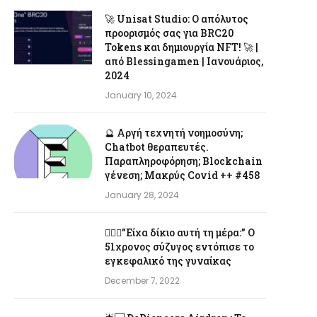
🚀 Unisat Studio: Ο απόλυτος
προορισμός σας για BRC20
Tokens και δημιουργία NFT! 🚀 |
από Blessingamen | Ιανουάριος,
2024
January 10, 2024
🔮 Αργή τεχνητή νοημοσύνη;
Chatbot θεραπευτές.
Παραπληροφόρηση; Blockchain
γένεση; Μακρύς Covid ++ #458
January 28, 2024
👨‍❤️‍👩”Είχα δίκιο αυτή τη μέρα:” Ο
51χρονος σύζυγος εντόπισε το
εγκεφαλικό της γυναίκας
December 7, 2022