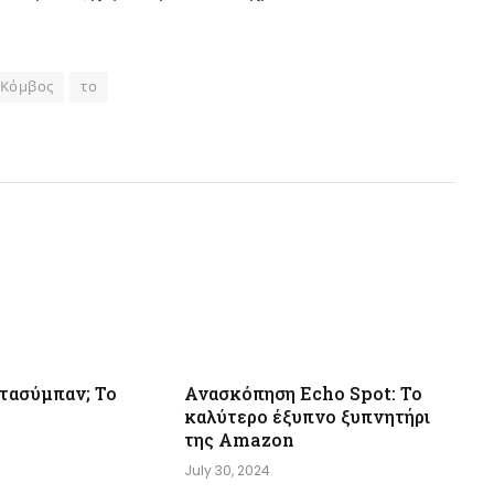
 Κόμβος
το
μετασύμπαν; Το
Ανασκόπηση Echo Spot: Το
καλύτερο έξυπνο ξυπνητήρι
της Amazon
July 30, 2024