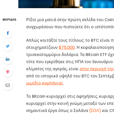
Ρίξτε μια ματιά στην πρώτη σελίδα του Coi
ΜΕΡΊΔΙΟ
συγχωρέσουν που πιστεύετε ότι ο ιστότοπός μ
Απλώς κοιτάξτε τους τίτλους: το BTC είναι 
στοιχηματίζουν
$75.000
. Η κεφαλαιοποίηση 
τρισεκατομμύριο δολάρια. Τα Bitcoin ETF έ
τότε που εγκρίθηκε στις ΗΠΑ τον Ιανουάριο.
κλίματος της αγοράς, είναι
στην περιοχή της
από το ιστορικό υψηλό του BTC τον Σεπτέμβρι
μιμίδιο καμπάνιας
.
Το Bitcoin κυριαρχεί στις αφηγήσεις, κυρι
κυριαρχεί στην κοινή γνώμη μεταξύ των επεν
σημαντικά έργα όπως ο Σολάνα
(ΣΟΛ)
και Ch