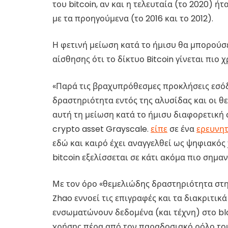
του bitcoin, αν και η τελευταία (το 2020) ήτ
με τα προηγούμενα (το 2016 και το 2012).
Η φετινή μείωση κατά το ήμισυ θα μπορούσε 
αίσθησης ότι το δίκτυο Bitcoin γίνεται πιο 
«Παρά τις βραχυπρόθεσμες προκλήσεις εσόδ
δραστηριότητα εντός της αλυσίδας και οι θ
αυτή τη μείωση κατά το ήμισυ διαφορετική 
crypto asset Grayscale.
είπε
σε ένα
ερευνη
εδώ και καιρό έχει αναγγελθεί ως ψηφιακός 
bitcoin εξελίσσεται σε κάτι ακόμα πιο σημαν
Με τον όρο «θεμελιώδης δραστηριότητα στην
Zhao εννοεί τις επιγραφές και τα διακριτικ
ενσωματώνουν δεδομένα (και τέχνη) στο bl
χρήσης πέρα ​​από τον παραδοσιακό ρόλο το