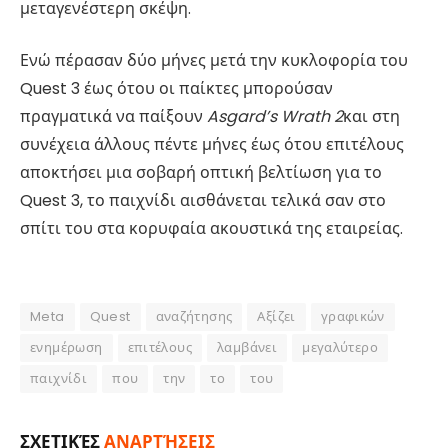
μεταγενέστερη σκέψη.
Ενώ πέρασαν δύο μήνες μετά την κυκλοφορία του
Quest 3 έως ότου οι παίκτες μπορούσαν
πραγματικά να παίξουν
Asgard’s Wrath 2
και στη
συνέχεια άλλους πέντε μήνες έως ότου επιτέλους
αποκτήσει μια σοβαρή οπτική βελτίωση για το
Quest 3, το παιχνίδι αισθάνεται τελικά σαν στο
σπίτι του στα κορυφαία ακουστικά της εταιρείας.
Meta
Quest
αναζήτησης
Αξίζει
γραφικών
ενημέρωση
επιτέλους
λαμβάνει
μεγαλύτερο
παιχνίδι
που
την
το
του
ΣΧΕΤΙΚΈΣ
ΑΝΑΡΤΉΣΕΙΣ