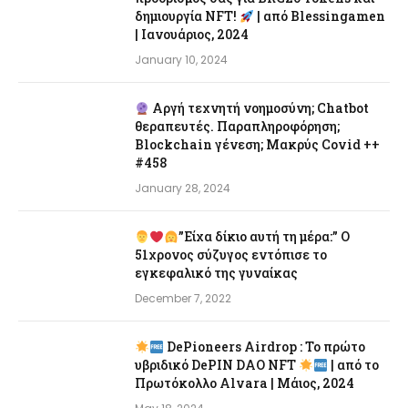
δημιουργία NFT!
| από Blessingamen
| Ιανουάριος, 2024
January 10, 2024
Αργή τεχνητή νοημοσύνη; Chatbot
θεραπευτές. Παραπληροφόρηση;
Blockchain γένεση; Μακρύς Covid ++
#458
January 28, 2024
”Είχα δίκιο αυτή τη μέρα:” Ο
51χρονος σύζυγος εντόπισε το
εγκεφαλικό της γυναίκας
December 7, 2022
DePioneers Airdrop : Το πρώτο
υβριδικό DePIN DAO NFT
| από το
Πρωτόκολλο Alvara | Μάιος, 2024