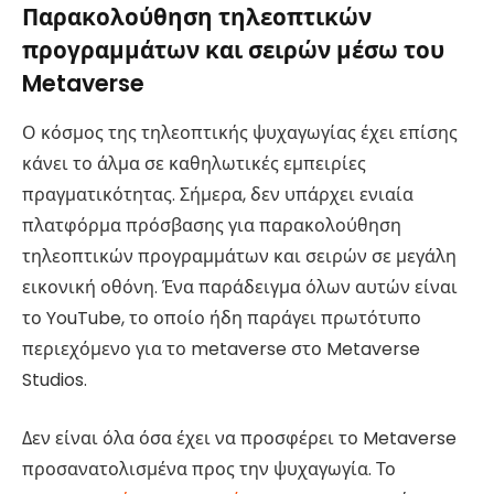
Παρακολούθηση τηλεοπτικών
προγραμμάτων και σειρών μέσω του
Metaverse
Ο κόσμος της τηλεοπτικής ψυχαγωγίας έχει επίσης
κάνει το άλμα σε καθηλωτικές εμπειρίες
πραγματικότητας. Σήμερα, δεν υπάρχει ενιαία
πλατφόρμα πρόσβασης για παρακολούθηση
τηλεοπτικών προγραμμάτων και σειρών σε μεγάλη
εικονική οθόνη. Ένα παράδειγμα όλων αυτών είναι
το YouTube, το οποίο ήδη παράγει πρωτότυπο
περιεχόμενο για το metaverse στο Metaverse
Studios.
Δεν είναι όλα όσα έχει να προσφέρει το Metaverse
προσανατολισμένα προς την ψυχαγωγία. Το