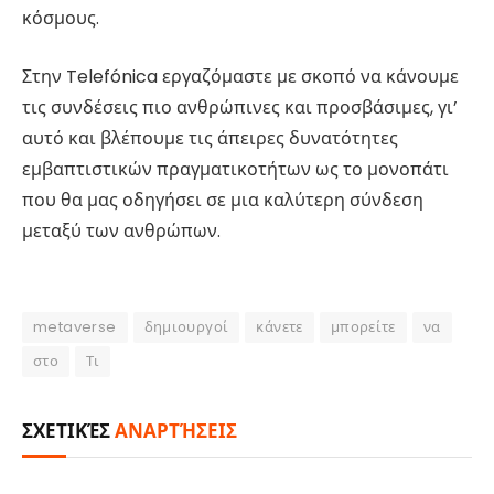
κόσμους.
Στην Telefónica εργαζόμαστε με σκοπό να κάνουμε
τις συνδέσεις πιο ανθρώπινες και προσβάσιμες, γι’
αυτό και βλέπουμε τις άπειρες δυνατότητες
εμβαπτιστικών πραγματικοτήτων ως το μονοπάτι
που θα μας οδηγήσει σε μια καλύτερη σύνδεση
μεταξύ των ανθρώπων.
metaverse
δημιουργοί
κάνετε
μπορείτε
να
στο
Τι
ΣΧΕΤΙΚΈΣ
ΑΝΑΡΤΉΣΕΙΣ