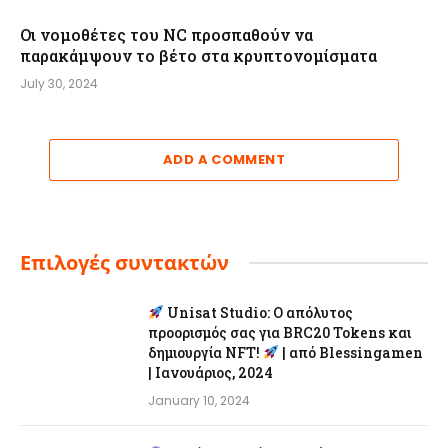
Οι νομοθέτες του NC προσπαθούν να
παρακάμψουν το βέτο στα κρυπτονομίσματα
July 30, 2024
ADD A COMMENT
Επιλογές συντακτών
Unisat Studio: Ο απόλυτος
προορισμός σας για BRC20 Tokens και
δημιουργία NFT!
| από Blessingamen
| Ιανουάριος, 2024
January 10, 2024