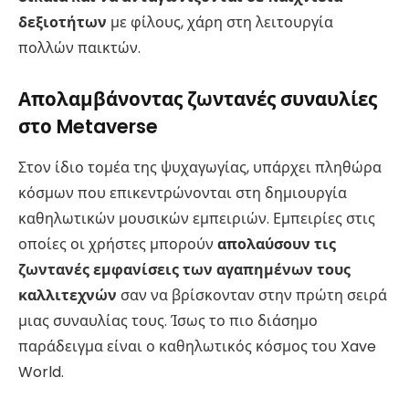
δεξιοτήτων
με φίλους, χάρη στη λειτουργία
πολλών παικτών.
Απολαμβάνοντας ζωντανές συναυλίες
στο Metaverse
Στον ίδιο τομέα της ψυχαγωγίας, υπάρχει πληθώρα
κόσμων που επικεντρώνονται στη δημιουργία
καθηλωτικών μουσικών εμπειριών. Εμπειρίες στις
οποίες οι χρήστες μπορούν
απολαύσουν τις
ζωντανές εμφανίσεις των αγαπημένων τους
καλλιτεχνών
σαν να βρίσκονταν στην πρώτη σειρά
μιας συναυλίας τους. Ίσως το πιο διάσημο
παράδειγμα είναι ο καθηλωτικός κόσμος του Xave
World.