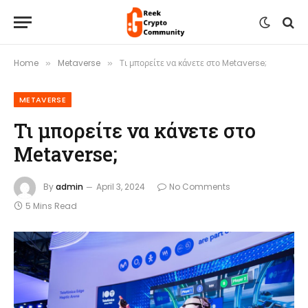
Home
Metaverse
Τι μπορείτε να κάνετε στο Metaverse;
»
»
METAVERSE
Τι μπορείτε να κάνετε στο
Metaverse;
By
admin
April 3, 2024
No Comments
5 Mins Read