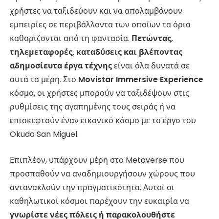
χρήστες να ταξιδεύουν και να απολαμβάνουν
εμπειρίες σε περιβάλλοντα των οποίων τα όρια
καθορίζονται από τη φαντασία.
Πετώντας,
τηλεμεταφορές, καταδύσεις και βλέποντας
αδημοσίευτα έργα τέχνης
είναι όλα δυνατά σε
αυτά τα μέρη. Στο
Movistar Immersive Experience
κόσμο, οι χρήστες μπορούν να ταξιδέψουν στις
ρυθμίσεις της αγαπημένης τους σειράς ή να
επισκεφτούν έναν εικονικό κόσμο με το έργο του
Okuda San Miguel.
Επιπλέον, υπάρχουν μέρη στο Metaverse που
προσπαθούν να αναδημιουργήσουν χώρους που
αντανακλούν την πραγματικότητα. Αυτοί οι
καθηλωτικοί κόσμοι παρέχουν την ευκαιρία να
γνωρίστε νέες πόλεις ή παρακολουθήστε