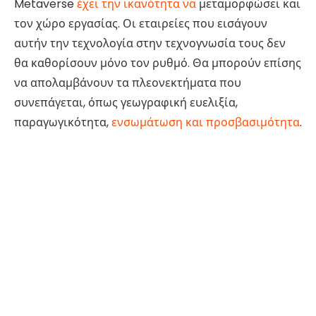
Metaverse
έχει την ικανότητα να
μεταμορφώσει και
τον χώρο εργασίας. Οι εταιρείες που εισάγουν
αυτήν την τεχνολογία στην τεχνογνωσία τους δεν
θα καθορίσουν μόνο τον ρυθμό. Θα μπορούν επίσης
να απολαμβάνουν τα πλεονεκτήματα που
συνεπάγεται, όπως γεωγραφική ευελιξία,
παραγωγικότητα,
ενσωμάτωση και προσβασιμότητα
.