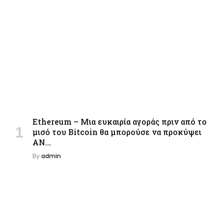
Ethereum – Μια ευκαιρία αγοράς πριν από το
μισό του Bitcoin θα μπορούσε να προκύψει
ΑΝ…
By
admin