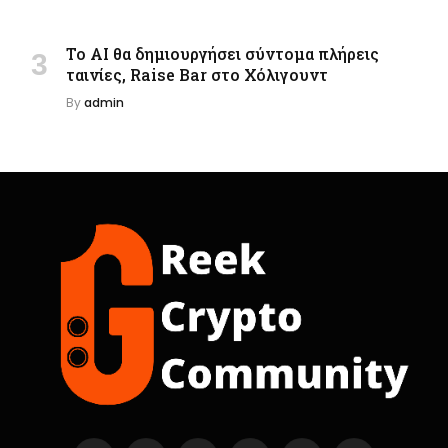
Το AI θα δημιουργήσει σύντομα πλήρεις
ταινίες, Raise Bar στο Χόλιγουντ
By
admin