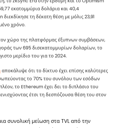
τη, το zkSync Era στην έβδομη και το Optimism
59,77 εκατομμύρια δολάρια και 40,4
n διεκδίκησε τη δέκατη θέση με μόλις 23,91
μένο χρόνο.
 στον χώρο της πλατφόρμας έξυπνων συμβάσεων,
γοράς των 695 δισεκατομμυρίων δολαρίων, το
ιστο μερίδιο του για το 2024.
η
αποκάλυψε ότι το δίκτυο έχει επίσης καλύτερες
οσωπεύοντας το 70% του συνόλου των εσόδων
λέον, το Ethereum έχει δει το διπλάσιο του
, ενισχύοντας έτσι τη δεσπόζουσα θέση του στον
μια συνολική μείωση στα TVL από την