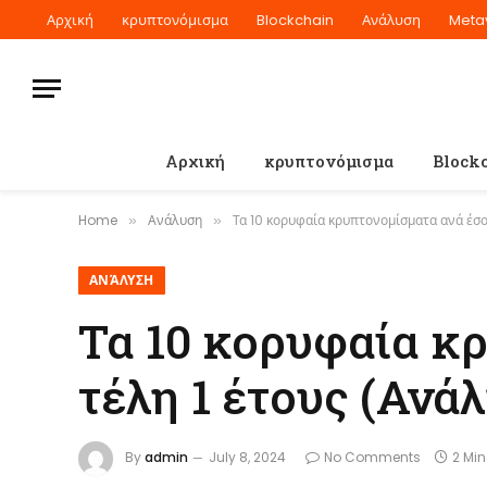
Αρχική
κρυπτονόμισμα
Blockchain
Ανάλυση
Meta
Αρχική
κρυπτονόμισμα
Block
Home
Ανάλυση
Τα 10 κορυφαία κρυπτονομίσματα ανά έσο
»
»
ΑΝΆΛΥΣΗ
Τα 10 κορυφαία κ
τέλη 1 έτους (Ανά
By
admin
July 8, 2024
No Comments
2 Mi