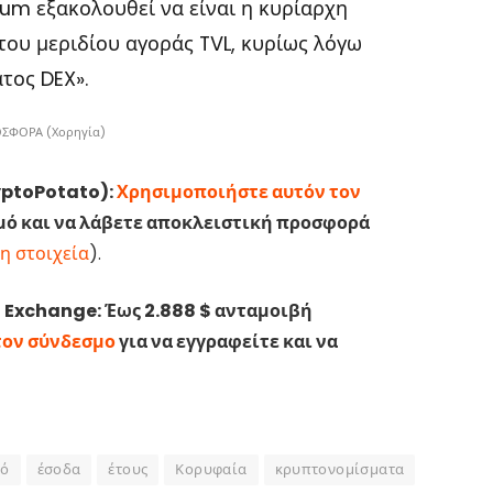
eum εξακολουθεί να είναι η κυρίαρχη
 του μεριδίου αγοράς TVL, κυρίως λόγω
τος DEX».
ΟΣΦΟΡΑ (Χορηγία)
yptoPotato):
Χρησιμοποιήστε αυτόν τον
σμό και να λάβετε αποκλειστική προσφορά
η στοιχεία
).
Exchange: Έως 2.888 $ ανταμοιβή
τον σύνδεσμο
για να εγγραφείτε και να
ό
έσοδα
έτους
Κορυφαία
κρυπτονομίσματα