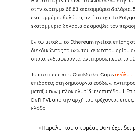
Η λίστα περιλαμβάνει το Avalanche στην έκ
στην ένατη, με 68,83 εκατομμύρια δολάρια, 
εκατομμύρια δολάρια, αντίστοιχα. Το Polygo
εκατομμύρια δολάρια σε αμοιβές τον περασ
Εν τω μεταξύ, το Ethereum ηγείται επίσης
διεκδικώντας το 62% του ανώτατου ορίου α
οποίο, ενδιαφέροντα, αντιπροσωπεύει το μέγ
Τα πιο πρόσφατα CoinMarketCap’s
ανάλυσ
επιδόσεις στη δημιουργία εσόδων, αντιπρ
μεταξύ των μπλοκ αλυσίδων επιπέδου 1. Επιπ
DeFi TVL από την αρχή του τρέχοντος έτους
κλάδο.
«Παρόλο που ο τομέας DeFi έχει δει 