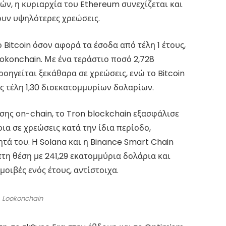
ών, η κυριαρχία του Ethereum συνεχίζεται και
υν υψηλότερες χρεώσεις.
 Bitcoin όσον αφορά τα έσοδα από τέλη 1 έτους,
okonchain. Με ένα τεράστιο ποσό 2,728
ηγείται ξεκάθαρα σε χρεώσεις, ενώ το Bitcoin
ς τέλη 1,30 δισεκατομμυρίων δολαρίων.
ης on-chain, το Tron blockchain εξασφάλισε
ια σε χρεώσεις κατά την ίδια περίοδο,
ά του. Η Solana και η Binance Smart Chain
πτη θέση με 241,29 εκατομμύρια δολάρια και
οιβές ενός έτους, αντίστοιχα.
, Lookonchain