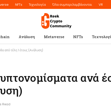
verse
NFTs
Τεχνολογία
Όλα συμπεριλαμβάνονται
VR
chain
Ανάλυση
Metaverse
NFTs
Τεχνολογ
δα από τέλη 1 έτους (Ανάλυση)
ρυπτονομίσματα ανά έ
λυση)
ns Read