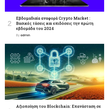
Εβδομαδιαία αναφορά Crypto Market :
Βασικές τάσεις και επιδόσεις την πρώτη
εβδομάδα του 2024
By
admin
Αξιοποίηση του Blockchain: Επανάσταση σε