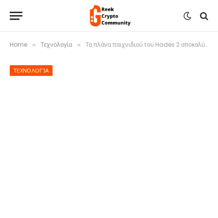
Home
Τεχνολογία
Τα πλάνα παιχνιδιού του Hades 2 αποκαλύπτουν όλους τους καυτούς θεούς
»
»
ΤΕΧΝΟΛΟΓΊΑ