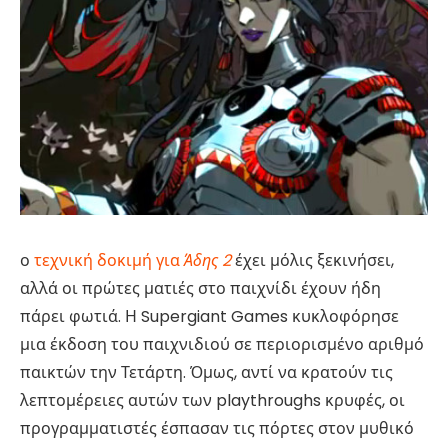
ο
τεχνική δοκιμή για
Άδης 2
έχει μόλις ξεκινήσει,
αλλά οι πρώτες ματιές στο παιχνίδι έχουν ήδη
πάρει φωτιά. Η Supergiant Games κυκλοφόρησε
μια έκδοση του παιχνιδιού σε περιορισμένο αριθμό
παικτών την Τετάρτη. Όμως, αντί να κρατούν τις
λεπτομέρειες αυτών των playthroughs κρυφές, οι
προγραμματιστές έσπασαν τις πόρτες στον μυθικό