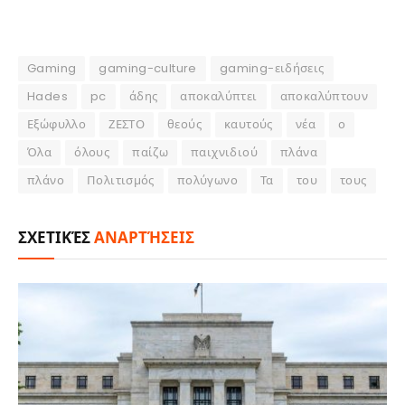
Gaming
gaming-culture
gaming-ειδήσεις
Hades
pc
άδης
αποκαλύπτει
αποκαλύπτουν
Εξώφυλλο
ΖΕΣΤΟ
θεούς
καυτούς
νέα
ο
Όλα
όλους
παίζω
παιχνιδιού
πλάνα
πλάνο
Πολιτισμός
πολύγωνο
Τα
του
τους
ΣΧΕΤΙΚΈΣ
ΑΝΑΡΤΉΣΕΙΣ