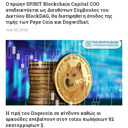
Ο πρώην SPIRIT Blockchain Capital COO
αναδεικνύεται ως Διευθύνων Σύμβουλος του
Δικτύου BlockDAG, Θα διατηρηθεί η άνοδος της
τιμής των Pepe Coin και Dogwifhat;
July 30, 2024
Η τιμή του Dogecoin σε κίνδυνο καθώς οι
αρκούδες ανεβαίνουν στον τοίχο πωλήσεων 92
εκατομμυρίων $