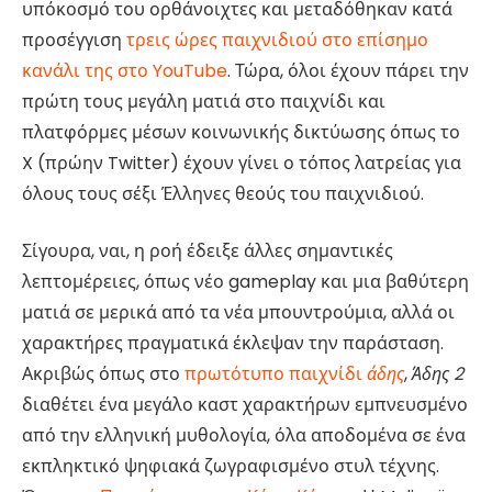
υπόκοσμό του ορθάνοιχτες και μεταδόθηκαν κατά
προσέγγιση
τρεις ώρες παιχνιδιού στο επίσημο
κανάλι της στο YouTube
. Τώρα, όλοι έχουν πάρει την
πρώτη τους μεγάλη ματιά στο παιχνίδι και
πλατφόρμες μέσων κοινωνικής δικτύωσης όπως το
X (πρώην Twitter) έχουν γίνει ο τόπος λατρείας για
όλους τους σέξι Έλληνες θεούς του παιχνιδιού.
Σίγουρα, ναι, η ροή έδειξε άλλες σημαντικές
λεπτομέρειες, όπως νέο gameplay και μια βαθύτερη
ματιά σε μερικά από τα νέα μπουντρούμια, αλλά οι
χαρακτήρες πραγματικά έκλεψαν την παράσταση.
Ακριβώς όπως στο
πρωτότυπο παιχνίδι
άδης
,
Άδης 2
διαθέτει ένα μεγάλο καστ χαρακτήρων εμπνευσμένο
από την ελληνική μυθολογία, όλα αποδομένα σε ένα
εκπληκτικό ψηφιακά ζωγραφισμένο στυλ τέχνης.