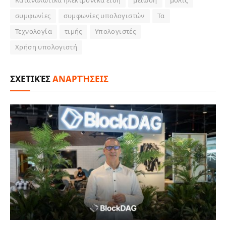
Καταναλωτικά ηλεκτρονικά είδη
μείωση
μόλις
συμφωνίες
συμφωνίες υπολογιστών
Τα
Τεχνολογία
τιμής
Υπολογιστές
Χρήση υπολογιστή
ΣΧΕΤΙΚΈΣ
ΑΝΑΡΤΉΣΕΙΣ