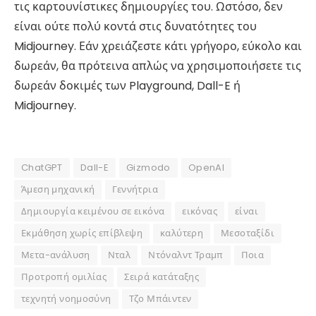
τις καρτουνίστικες δημιουργίες του. Ωστόσο, δεν
είναι ούτε πολύ κοντά στις δυνατότητες του
Midjourney. Εάν χρειάζεστε κάτι γρήγορο, εύκολο και
δωρεάν, θα πρότεινα απλώς να χρησιμοποιήσετε τις
δωρεάν δοκιμές των Playground, Dall-E ή
Midjourney.
ChatGPT
Dall-E
Gizmodo
OpenAI
Άμεση μηχανική
Γεννήτρια
Δημιουργία κειμένου σε εικόνα
εικόνας
είναι
Εκμάθηση χωρίς επίβλεψη
καλύτερη
Μεσοταξίδι
Μετα-ανάλυση
Νταλ
Ντόναλντ Τραμπ
Ποια
Προτροπή ομιλίας
Σειρά κατάταξης
τεχνητή νοημοσύνη
Τζο Μπάιντεν