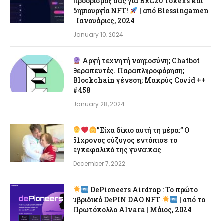
προορισμός σας για BRC20 Tokens και
δημιουργία NFT!
| από Blessingamen
| Ιανουάριος, 2024
January 10, 2024
Αργή τεχνητή νοημοσύνη; Chatbot
θεραπευτές. Παραπληροφόρηση;
Blockchain γένεση; Μακρύς Covid ++
#458
January 28, 2024
”Είχα δίκιο αυτή τη μέρα:” Ο
51χρονος σύζυγος εντόπισε το
εγκεφαλικό της γυναίκας
December 7, 2022
DePioneers Airdrop : Το πρώτο
υβριδικό DePIN DAO NFT
| από το
Πρωτόκολλο Alvara | Μάιος, 2024