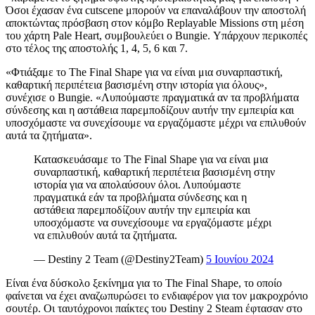
Όσοι έχασαν ένα cutscene μπορούν να επαναλάβουν την αποστολή
αποκτώντας πρόσβαση στον κόμβο Replayable Missions στη μέση
του χάρτη Pale Heart, συμβουλεύει ο Bungie. Υπάρχουν περικοπές
στο τέλος της αποστολής 1, 4, 5, 6 και 7.
«Φτιάξαμε το The Final Shape για να είναι μια συναρπαστική,
καθαρτική περιπέτεια βασισμένη στην ιστορία για όλους»,
συνέχισε ο Bungie. «Λυπούμαστε πραγματικά αν τα προβλήματα
σύνδεσης και η αστάθεια παρεμποδίζουν αυτήν την εμπειρία και
υποσχόμαστε να συνεχίσουμε να εργαζόμαστε μέχρι να επιλυθούν
αυτά τα ζητήματα».
Κατασκευάσαμε το The Final Shape για να είναι μια
συναρπαστική, καθαρτική περιπέτεια βασισμένη στην
ιστορία για να απολαύσουν όλοι. Λυπούμαστε
πραγματικά εάν τα προβλήματα σύνδεσης και η
αστάθεια παρεμποδίζουν αυτήν την εμπειρία και
υποσχόμαστε να συνεχίσουμε να εργαζόμαστε μέχρι
να επιλυθούν αυτά τα ζητήματα.
— Destiny 2 Team (@Destiny2Team)
5 Ιουνίου 2024
Είναι ένα δύσκολο ξεκίνημα για το The Final Shape, το οποίο
φαίνεται να έχει αναζωπυρώσει το ενδιαφέρον για τον μακροχρόνιο
σουτέρ. Οι ταυτόχρονοι παίκτες του Destiny 2 Steam έφτασαν στο