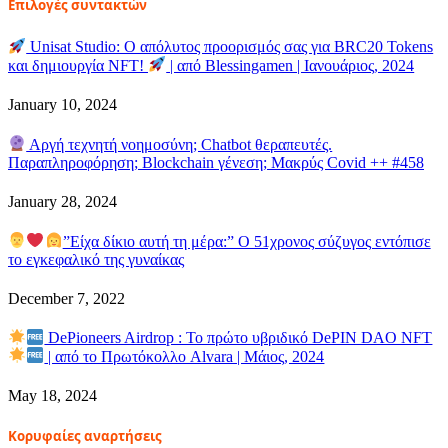
Επιλογές συντακτών
Unisat Studio: Ο απόλυτος προορισμός σας για BRC20 Tokens
και δημιουργία NFT!
| από Blessingamen | Ιανουάριος, 2024
January 10, 2024
Αργή τεχνητή νοημοσύνη; Chatbot θεραπευτές.
Παραπληροφόρηση; Blockchain γένεση; Μακρύς Covid ++ #458
January 28, 2024
”Είχα δίκιο αυτή τη μέρα:” Ο 51χρονος σύζυγος εντόπισε
το εγκεφαλικό της γυναίκας
December 7, 2022
DePioneers Airdrop : Το πρώτο υβριδικό DePIN DAO NFT
| από το Πρωτόκολλο Alvara | Μάιος, 2024
May 18, 2024
Κορυφαίες αναρτήσεις