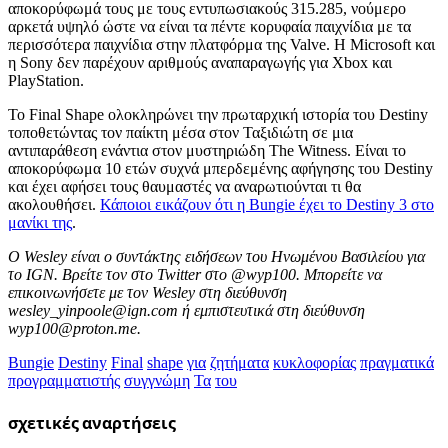
αποκορύφωμά τους με τους εντυπωσιακούς 315.285, νούμερο
αρκετά υψηλό ώστε να είναι τα πέντε κορυφαία παιχνίδια με τα
περισσότερα παιχνίδια στην πλατφόρμα της Valve. Η Microsoft και
η Sony δεν παρέχουν αριθμούς αναπαραγωγής για Xbox και
PlayStation.
Το Final Shape ολοκληρώνει την πρωταρχική ιστορία του Destiny
τοποθετώντας τον παίκτη μέσα στον Ταξιδιώτη σε μια
αντιπαράθεση ενάντια στον μυστηριώδη The Witness. Είναι το
αποκορύφωμα 10 ετών συχνά μπερδεμένης αφήγησης του Destiny
και έχει αφήσει τους θαυμαστές να αναρωτιούνται τι θα
ακολουθήσει.
Κάποιοι εικάζουν ότι η Bungie έχει το Destiny 3 στο
μανίκι της
.
Ο Wesley είναι ο συντάκτης ειδήσεων του Ηνωμένου Βασιλείου για
το IGN. Βρείτε τον στο Twitter στο @wyp100. Μπορείτε να
επικοινωνήσετε με τον Wesley στη διεύθυνση
wesley_yinpoole@ign.com ή εμπιστευτικά στη διεύθυνση
wyp100@proton.me.
Bungie
Destiny
Final
shape
για
ζητήματα
κυκλοφορίας
πραγματικά
προγραμματιστής
συγγνώμη
Τα
του
σχετικές
αναρτήσεις