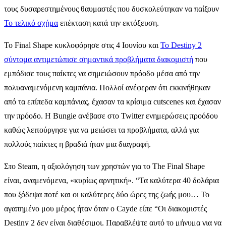
τους δυσαρεστημένους θαυμαστές που δυσκολεύτηκαν να παίξουν
Το τελικό σχήμα
επέκταση κατά την εκτόξευση.
Το Final Shape κυκλοφόρησε στις 4 Ιουνίου και
Το Destiny 2
σύντομα αντιμετώπισε σημαντικά προβλήματα διακομιστή
που
εμπόδισε τους παίκτες να σημειώσουν πρόοδο μέσα από την
πολυαναμενόμενη καμπάνια. Πολλοί ανέφεραν ότι εκκινήθηκαν
από τα επίπεδα καμπάνιας, έχασαν τα κρίσιμα cutscenes και έχασαν
την πρόοδο. Η Bungie ανέβασε στο Twitter ενημερώσεις προόδου
καθώς λειτούργησε για να μειώσει τα προβλήματα, αλλά για
πολλούς παίκτες η βραδιά ήταν μια διαγραφή.
Στο Steam, η αξιολόγηση των χρηστών για το The Final Shape
είναι, αναμενόμενα, «κυρίως αρνητική». “Τα καλύτερα 40 δολάρια
που ξόδεψα ποτέ και οι καλύτερες δύο ώρες της ζωής μου… Το
αγαπημένο μου μέρος ήταν όταν ο Cayde είπε “Οι διακομιστές
Destiny 2 δεν είναι διαθέσιμοι. Παραβλέψτε αυτό το μήνυμα για να