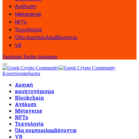
Ανάλυση
Metaverse
NFTs
Τεχνολογία
Όλα συμπεριλαμβάνονται
VR
Facebook
Twitter
Instagram
Κρυπτογραφήματα
Αρχική
κρυπτονόμισμα
Blockchain
Ανάλυση
Metaverse
NFTs
Τεχνολογία
Όλα συμπεριλαμβάνονται
VR