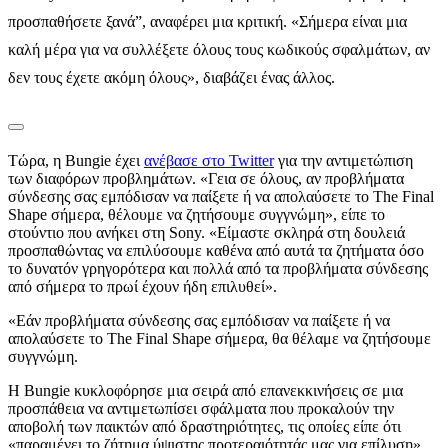
προσπαθήσετε ξανά”, αναφέρει μια κριτική. «Σήμερα είναι μια
καλή μέρα για να συλλέξετε όλους τους κωδικούς σφαλμάτων, αν
δεν τους έχετε ακόμη όλους», διαβάζει ένας άλλος.
Τώρα, η Bungie έχει
ανέβασε στο Twitter
για την αντιμετώπιση
των διαφόρων προβλημάτων. «Γεια σε όλους, αν προβλήματα
σύνδεσης σας εμπόδισαν να παίξετε ή να απολαύσετε το The Final
Shape σήμερα, θέλουμε να ζητήσουμε συγγνώμη», είπε το
στούντιο που ανήκει στη Sony. «Είμαστε σκληρά στη δουλειά
προσπαθώντας να επιλύσουμε καθένα από αυτά τα ζητήματα όσο
το δυνατόν γρηγορότερα και πολλά από τα προβλήματα σύνδεσης
από σήμερα το πρωί έχουν ήδη επιλυθεί».
«Εάν προβλήματα σύνδεσης σας εμπόδισαν να παίξετε ή να
απολαύσετε το The Final Shape σήμερα, θα θέλαμε να ζητήσουμε
συγγνώμη.
Η Bungie κυκλοφόρησε μια σειρά από επανεκκινήσεις σε μια
προσπάθεια να αντιμετωπίσει σφάλματα που προκαλούν την
αποβολή των παικτών από δραστηριότητες, τις οποίες είπε ότι
«παραμένει το ζήτημα ύψιστης προτεραιότητάς μας για επίλυση».