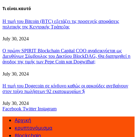
Τι είναι καυτό
Η τιμή του Bitcoin (BTC) εξετάζει τις προσεχείς αποφάσεις
πολιτικής της Κεντρικής Τράπεζας
July 30, 2024
Ο πρώην SPIRIT Blockchain Capital COO αναδεικνύεται ως
Διευθύνων Σύμβουλος του Δικτύου BlockDAG, Θα διατηρηθεί η
άνοδος της τιμής των Pepe Coin και Dogwifhat;
July 30, 2024
Η τιμή του Dogecoin σε κίνδυνο καθώς οι αρκούδες ανεβαίνουν
στον τοίχο πωλήσεων 92 εκατομμυρίων $
July 30, 2024
Facebook
Twitter
Instagram
Αρχική
κρυπτονόμισμα
Blockchain