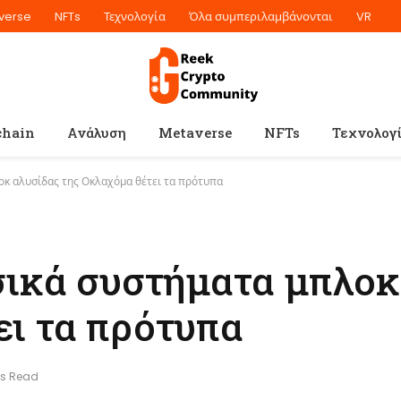
verse
NFTs
Τεχνολογία
Όλα συμπεριλαμβάνονται
VR
chain
Ανάλυση
Metaverse
NFTs
Τεχνολογ
οκ αλυσίδας της Οκλαχόμα θέτει τα πρότυπα
ασικά συστήματα μπλοκ
ει τα πρότυπα
ns Read