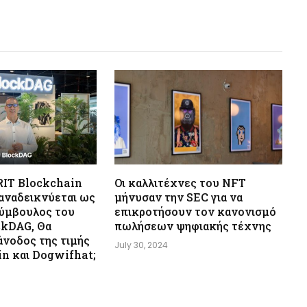
RIT Blockchain
Οι καλλιτέχνες του NFT
αναδεικνύεται ως
μήνυσαν την SEC για να
ύμβουλος του
επικροτήσουν τον κανονισμό
ckDAG, Θα
πωλήσεων ψηφιακής τέχνης
 άνοδος της τιμής
July 30, 2024
in και Dogwifhat;