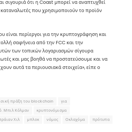
αι σιγουριά ότι η Coast μπορεί να αναπτυχθεί
υς καταναλωτές που χρησιμοποιούν το προϊόν
υ είναι περίεργοι για την κρυπτογράφηση και
πολλή σαφήνεια από την FCC και την
υτών των τοπικών λογαριασμών σίγουρα
ωτές και μας βοηθά να προστατεύσουμε και να
ουν αυτά τα περιουσιακά στοιχεία», είπε ο
σική πράξη του blockchain
για
ό. Μπιλ Κόλμαν
κρυπτονόμισμα
πράιαν Χιλ
μπλοκ
νόμος
Οκλαχόμα
πρότυπα