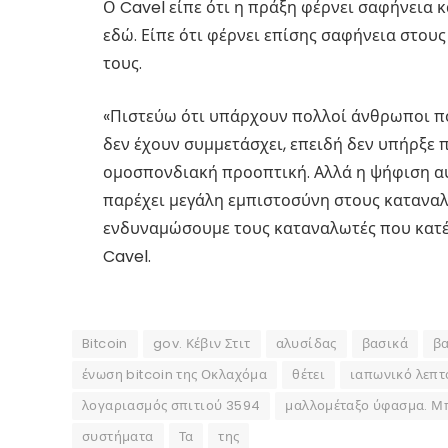
Ο Cavel είπε ότι η πράξη φέρνει σαφήνεια κ
εδώ. Είπε ότι φέρνει επίσης σαφήνεια στο
τους.
«Πιστεύω ότι υπάρχουν πολλοί άνθρωποι πο
δεν έχουν συμμετάσχει, επειδή δεν υπήρξε 
ομοσπονδιακή προοπτική. Αλλά η ψήφιση α
παρέχει μεγάλη εμπιστοσύνη στους καταναλ
ενδυναμώσουμε τους καταναλωτές που κατέχ
Cavel.
Bitcoin
gov. Κέβιν Στιτ
αλυσίδας
βασικά
βα
ένωση bitcoin της Οκλαχόμα
θέτει
ιαπωνικό λεπτ
λογαριασμός σπιτιού 3594
μαλλομέταξο ύφασμα. Μ
συστήματα
Τα
της