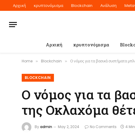
Αρχική
κρυπτονόμισμα
Blockchain
Ανάλυση
Meta
Αρχική
κρυπτονόμισμα
Block
Home
Blockchain
Ο νόμος για τα βασικά συστήματα μπλ
»
»
BLOCKCHAIN
Ο νόμος για τα β
της Οκλαχόμα θέτ
By
admin
May 2, 2024
No Comments
4 Mi