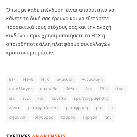
Όπως με κάθε επένδυση, είναι απαραίτητο να
κάνετε τη δική σας έρευνα και να εξετάσετε
προσεκτικά τους στόχους σας και την ανοχή
κινδύνου πριν χρησιμοποιήσετε το HTX ή
οποιαδήποτε άλλη πλατφόρμα συναλλαγών
κρυπτονομισμάτων.
ETF
HTML
HTX
ανάλυση
Ανταλλαγή
ανταλλαγής
αρκούδα
βάθος
Δεν
Εδώ
είναι
εις
ενώ
και
κρυπτο
κρυπτογράφησης
λόγια
μεταφράζοντας
μετάφραση
μια
ο
σήμανση
σίγουρος
ταύρος
τήρηση
της
ΣΧΕΤΙΚΈΣ
ΑΝΑΡΤΉΣΕΙΣ