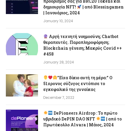
προορισμός σας για BRC20 Tokens και
δημιουργία NFT!
| από Blessingamen
| Ιανουάριος, 2024
January 10, 2024
Αργή τεχνητή νοημοσύνη; Chatbot
θεραπευτές. Παραπληροφόρηση;
Blockchain γένεση; Μακρύς Covid ++
#458
January 28, 2024
”Είχα δίκιο αυτή τη μέρα:” Ο
51χρονος σύζυγος εντόπισε το
εγκεφαλικό της γυναίκας
December 7, 2022
DePioneers Airdrop : Το πρώτο
υβριδικό DePIN DAO NFT
| από το
Πρωτόκολλο Alvara | Μάιος, 2024