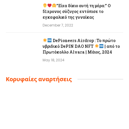
”Είχα δίκιο αυτή τη μέρα:” Ο
51χρονος σύζυγος εντόπισε το
εγκεφαλικό της γυναίκας
December 7, 2022
DePioneers Airdrop : Το πρώτο
υβριδικό DePIN DAO NFT
| από το
Πρωτόκολλο Alvara | Μάιος, 2024
May 18, 2024
Κορυφαίες αναρτήσεις