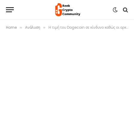
Home
Ανάλυση
Η τιμή του Dogecoin σε κίνδυνο καθώς οι αρκούδες ανεβαίνουν στον τοίχο πωλήσεων 92 εκατομμυρίων $
»
»