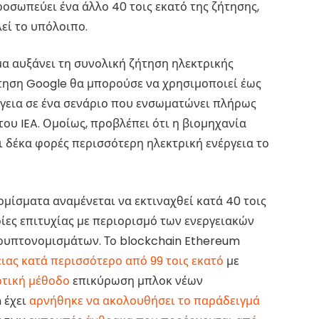
οσωπεύει ένα άλλο 40 τοις εκατό της ζήτησης,
εί το υπόλοιπο.
α αυξάνει τη συνολική ζήτηση ηλεκτρικής
τηση Google θα μπορούσε να χρησιμοποιεί έως
ργεια σε ένα σενάριο που ενσωματώνει πλήρως
του IEA. Ομοίως, προβλέπει ότι η βιομηχανία
 δέκα φορές περισσότερη ηλεκτρική ενέργεια το
ομίσματα αναμένεται να εκτιναχθεί κατά 40 τοις
ρίες επιτυχίας με περιορισμό των ενεργειακών
ρυπτονομισμάτων. Το blockchain Ethereum
ιας κατά περισσότερο από 99 τοις εκατό
με
οτική μέθοδο
επικύρωση μπλοκ νέων
n έχει
αρνήθηκε να ακολουθήσει το παράδειγμά