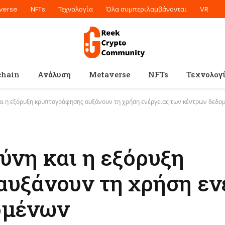
verse
NFTs
Τεχνολογία
Όλα συμπεριλαμβάνονται
VR
chain
Ανάλυση
Metaverse
NFTs
Τεχνολογ
αι η εξόρυξη κρυπτογράφησης αυξάνουν τη χρήση ενέργειας των κέντρων δεδο
ύνη και η εξόρυξη
υξάνουν τη χρήση εν
ομένων