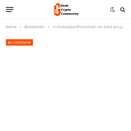
Home
Blockchain
Η πλατφόρμα Blockchain της Kaia αντιμετωπίζει καθυστερήσεις στην κυκλοφορία εν μέσω νομικών ζητημάτων
»
»
BLOCKCHAIN