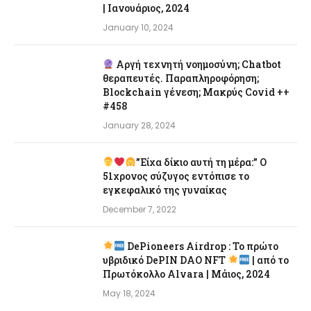
| Ιανουάριος, 2024
January 10, 2024
Αργή τεχνητή νοημοσύνη; Chatbot
θεραπευτές. Παραπληροφόρηση;
Blockchain γένεση; Μακρύς Covid ++
#458
January 28, 2024
”Είχα δίκιο αυτή τη μέρα:” Ο
51χρονος σύζυγος εντόπισε το
εγκεφαλικό της γυναίκας
December 7, 2022
DePioneers Airdrop : Το πρώτο
υβριδικό DePIN DAO NFT
| από το
Πρωτόκολλο Alvara | Μάιος, 2024
May 18, 2024