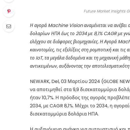
Future Market Insights Gl
Η αγορά Machine Vision αναμένεται να ανέβει 
δολαρίων ΗΠΑ έως το 2034 με 8,1% CAGR με γνώ
ελέγχου σε διάφορες βιομηχανίες. Η Αγορά Mach
καινοτομίες, τις εξελίξεις στη ρομποτική και τι
το IoT, τα μεγάλα δεδομένα και τη μηχανική μά
αντικειμένων, αυξάνοντας την αποτελεσματικότ
NEWARK, Del, 03 Μαρτίου 2024 (GLOBE NE
να αποτιμηθεί στα 9,9 δισεκατομμύρια δολά
ήταν 10,7%. Η πρόοδος της αγοράς προβλέπε
2034, με CAGR 8,1%. Μέχρι το 2034, η αγοραί
δισεκατομμύρια δολάρια ΗΠΑ.
Η αυξανόμενη ανάγκη για αυτοματισμό και π