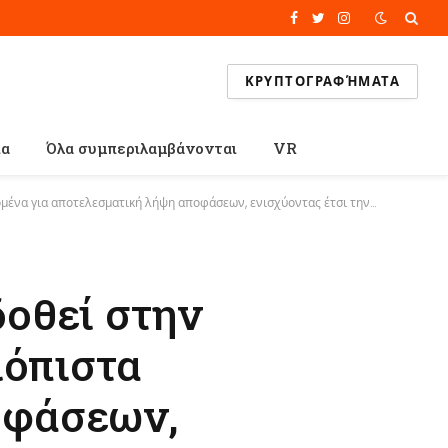
Facebook
Twitter
Instagram
ΚΡΥΠΤΟΓΡΑΦΉΜΑΤΑ
ία
Όλα συμπεριλαμβάνονται
VR
ική λήψη αποφάσεων, ενισχύοντας έτσι την παραγωγικότητα και την κερδοφορία
δοθεί στην
ιόπιστα
οφάσεων,