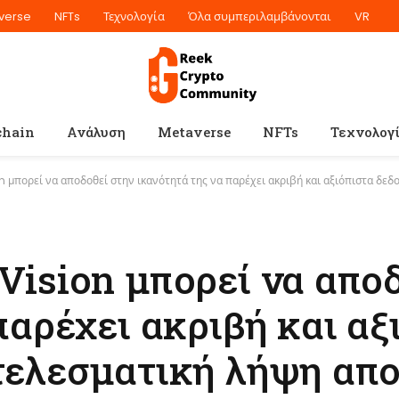
verse
NFTs
Τεχνολογία
Όλα συμπεριλαμβάνονται
VR
chain
Ανάλυση
Metaverse
NFTs
Τεχνολογ
εί να αποδοθεί στην ικανότητά της να παρέχει ακριβή και αξιόπιστα δεδομένα για αποτελεσματ
Vision μπορεί να απο
παρέχει ακριβή και αξ
τελεσματική λήψη απ