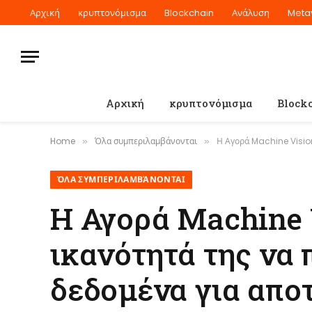
Αρχική
κρυπτονόμισμα
Blockchain
Ανάλυση
Meta
Αρχική
κρυπτονόμισμα
Block
Home
Όλα συμπεριλαμβάνονται
Η Αγορά Machine Vision μπορ
»
»
ΌΛΑ ΣΥΜΠΕΡΙΛΑΜΒΆΝΟΝΤΑΙ
Η Αγορά Machine 
ικανότητά της να 
δεδομένα για απο