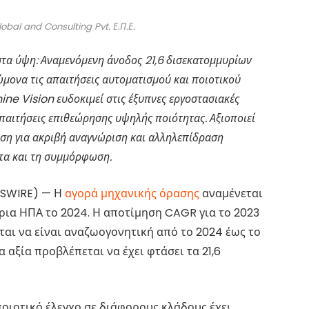
obal and Consulting Pvt. Ε.Π.Ε.
στα ύψη: Αναμενόμενη άνοδος 21,6 δισεκατομμυρίων
μονα τις απαιτήσεις αυτοματισμού και ποιοτικού
ine Vision ευδοκιμεί στις έξυπνες εργοστασιακές
ς απαιτήσεις επιθεώρησης υψηλής ποιότητας. Αξιοποιεί
θηση για ακριβή αναγνώριση και αλληλεπίδραση
ητα και τη συμμόρφωση.
WSWIRE) — Η
αγορά μηχανικής όρασης
αναμένεται
ρια ΗΠΑ το 2024. Η αποτίμηση CAGR για το 2023
ται να είναι αναζωογονητική από το 2024 έως το
α αξία προβλέπεται να έχει φτάσει τα 21,6
οιοτικό έλεγχο σε διάφορους κλάδους έχει