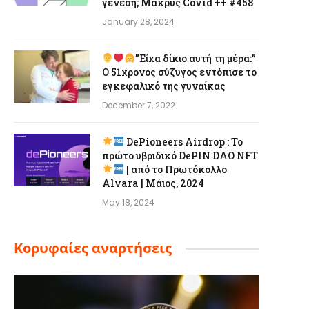
γένεση; Μακρύς Covid ++ #458
January 28, 2024
”Είχα δίκιο αυτή τη μέρα:”
Ο 51χρονος σύζυγος εντόπισε το
εγκεφαλικό της γυναίκας
December 7, 2022
DePioneers Airdrop : Το
πρώτο υβριδικό DePIN DAO NFT
| από το Πρωτόκολλο
Alvara | Μάιος, 2024
May 18, 2024
Κορυφαίες αναρτήσεις