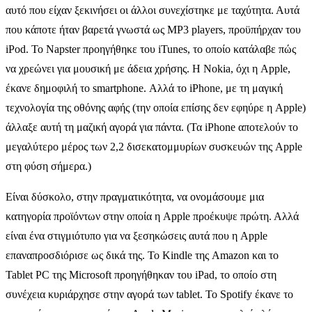
αυτό που είχαν ξεκινήσει οι άλλοι συνεχίστηκε με ταχύτητα. Αυτά
που κάποτε ήταν βαρετά γνωστά ως MP3 players, προϋπήρχαν του
iPod. Το Napster προηγήθηκε του iTunes, το οποίο κατάλαβε πώς
να χρεώνει για μουσική με άδεια χρήσης. Η Nokia, όχι η Apple,
έκανε δημοφιλή το smartphone. Αλλά το iPhone, με τη μαγική
τεχνολογία της οθόνης αφής (την οποία επίσης δεν εφηύρε η Apple)
άλλαξε αυτή τη μαζική αγορά για πάντα. (Τα iPhone αποτελούν το
μεγαλύτερο μέρος των 2,2 δισεκατομμυρίων συσκευών της Apple
στη φύση σήμερα.)
Είναι δύσκολο, στην πραγματικότητα, να ονομάσουμε μια
κατηγορία προϊόντων στην οποία η Apple προέκυψε πρώτη. Αλλά
είναι ένα στιγμιότυπο για να ξεσηκώσεις αυτά που η Apple
επαναπροσδιόρισε ως δικά της. Το Kindle της Amazon και το
Tablet PC της Microsoft προηγήθηκαν του iPad, το οποίο στη
συνέχεια κυριάρχησε στην αγορά των tablet. Το Spotify έκανε το