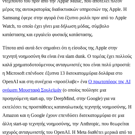
ντεμπούτο του πριν από την Apple Music, που αποτελεί πλέον
μέρος της αυτοκρατορίας διαδικτυακών υπηρεσιών της Apple. Η
Samsung έφερε στην αγορά ένα έξυπνο ρολόι πριν από το Apple
Watch, το οποίο έχει γίνει μια δήλωση μόδας, σύμβολο
κατάστασης και εργαλείο φυσικής κατάστασης.
Τίποτα από αυτά δεν σημαίνει ότι η είσοδος της Apple στην
τεχνητή νοημοσύνη θα είναι ένα slam dunk. Ο τομέας έχει πολλούς
καλά χρηματοδοτούμενους ανταγωνιστές που είναι πολύ μπροστά:
η Microsoft επένδυσε έξυπνα 13 δισεκατομμύρια δολάρια στο
OpenAI και στη συνέχεια «προσέλαβε» ένα
Ο πρωτοπόρος της AI
ονόματι Μουσταφά Σουλεϊμάν
(ο οποίος πούλησε μια
προηγούμενη start-up, την DeepMind, στην Google) για να
εκτελέσει τις προσπάθειες καταναλωτικής τεχνητής νοημοσύνης. Η
Amazon και η Google έχουν επενδύσει δισεκατομμύρια σε μια
άλλη start-up τεχνητής νοημοσύνης, την Anthropic, που θεωρείται
ισχυρός ανταγωνιστής του OpenAI. Η Meta διαθέτει μερικά από τα