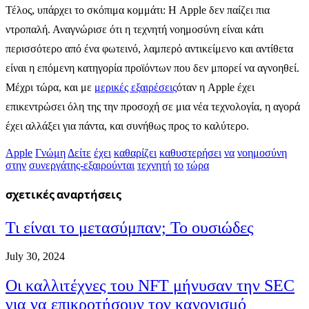
Τέλος, υπάρχει το σκόπιμα κομμάτι: Η Apple δεν παίζει πια
ντροπαλή. Αναγνώρισε ότι η τεχνητή νοημοσύνη είναι κάτι
περισσότερο από ένα φωτεινό, λαμπερό αντικείμενο και αντίθετα
είναι η επόμενη κατηγορία προϊόντων που δεν μπορεί να αγνοηθεί.
Μέχρι τώρα, και με
μερικές εξαιρέσεις
όταν η Apple έχει
επικεντρώσει όλη της την προσοχή σε μια νέα τεχνολογία, η αγορά
έχει αλλάξει για πάντα, και συνήθως προς το καλύτερο.
Apple
Γνώμη
Δείτε
έχει
καθαρίζει
καθυστερήσει
να
νοημοσύνη
στην
συνεργάτης-εξαιρούνται
τεχνητή
το
τώρα
σχετικές
αναρτήσεις
Τι είναι το μετασύμπαν; Το ουσιώδες
July 30, 2024
Οι καλλιτέχνες του NFT μήνυσαν την SEC
για να επικροτήσουν τον κανονισμό