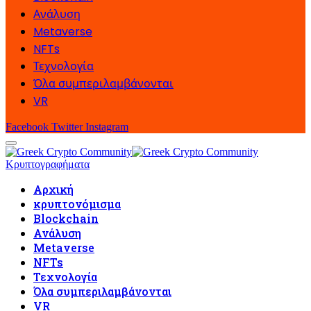
Ανάλυση
Metaverse
NFTs
Τεχνολογία
Όλα συμπεριλαμβάνονται
VR
Facebook
Twitter
Instagram
Κρυπτογραφήματα
Αρχική
κρυπτονόμισμα
Blockchain
Ανάλυση
Metaverse
NFTs
Τεχνολογία
Όλα συμπεριλαμβάνονται
VR