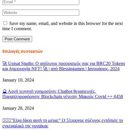
Save my name, email, and website in this browser for the next
time I comment.
Επιλογές συντακτών
🚀 Unisat Studio: Ο απόλυτος προορισμός σας για BRC20 Tokens
και δημιουργία NFT! 🚀 | από Blessingamen | Ιανουάριος, 2024
January 10, 2024
🔮 Αργή τεχνητή νοημοσύνη; Chatbot θεραπευτές.
Παραπληροφόρηση; Blockchain γένεση; Μακρύς Covid ++ #458
January 28, 2024
👨‍❤️‍👩”Είχα δίκιο αυτή τη μέρα:” Ο 51χρονος σύζυγος εντόπισε το
εγκεφαλικό της γυναίκας