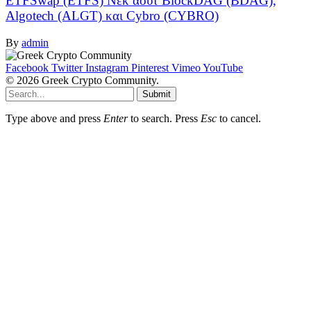
ETFSwap (ETFS) Νεκ άουτ BlockDAG (BDAG),
Algotech (ALGT) και Cybro (CYBRO)
By
admin
Facebook
Twitter
Instagram
Pinterest
Vimeo
YouTube
© 2026 Greek Crypto Community.
Submit
Type above and press
Enter
to search. Press
Esc
to cancel.