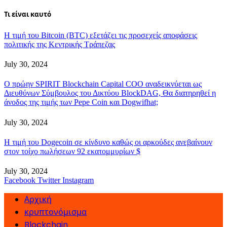
Τι είναι καυτό
Η τιμή του Bitcoin (BTC) εξετάζει τις προσεχείς αποφάσεις
πολιτικής της Κεντρικής Τράπεζας
July 30, 2024
Ο πρώην SPIRIT Blockchain Capital COO αναδεικνύεται ως
Διευθύνων Σύμβουλος του Δικτύου BlockDAG, Θα διατηρηθεί η
άνοδος της τιμής των Pepe Coin και Dogwifhat;
July 30, 2024
Η τιμή του Dogecoin σε κίνδυνο καθώς οι αρκούδες ανεβαίνουν
στον τοίχο πωλήσεων 92 εκατομμυρίων $
July 30, 2024
Facebook
Twitter
Instagram
Αρχική
κρυπτονόμισμα
Blockchain