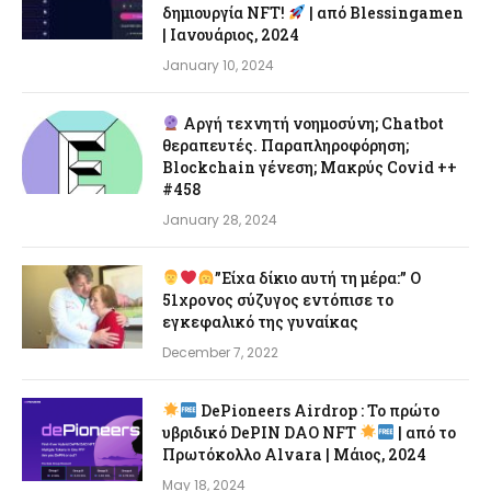
δημιουργία NFT!
| από Blessingamen
| Ιανουάριος, 2024
January 10, 2024
Αργή τεχνητή νοημοσύνη; Chatbot
θεραπευτές. Παραπληροφόρηση;
Blockchain γένεση; Μακρύς Covid ++
#458
January 28, 2024
”Είχα δίκιο αυτή τη μέρα:” Ο
51χρονος σύζυγος εντόπισε το
εγκεφαλικό της γυναίκας
December 7, 2022
DePioneers Airdrop : Το πρώτο
υβριδικό DePIN DAO NFT
| από το
Πρωτόκολλο Alvara | Μάιος, 2024
May 18, 2024