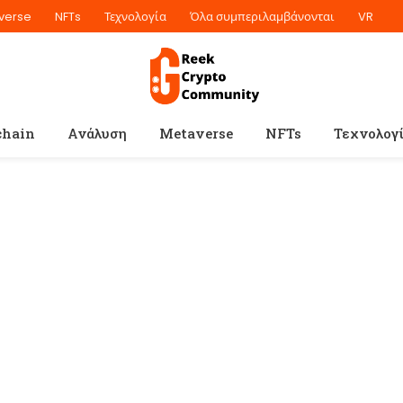
verse
NFTs
Τεχνολογία
Όλα συμπεριλαμβάνονται
VR
chain
Ανάλυση
Metaverse
NFTs
Τεχνολογ