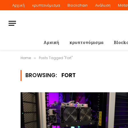
Αρχική
κρυπτονόμισμα
Blockchain
Ανάλυση
Meta
Αρχική
κρυπτονόμισμα
Block
Home
Posts Tagged "Fort"
»
BROWSING:
FORT