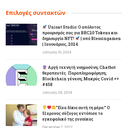
Επιλογές συντακτών
Unisat Studio: Ο απόλυτος
προορισμός σας για BRC20 Tokens και
δημιουργία NFT!
| από Blessingamen
| Ιανουάριος, 2024
January 10, 2024
Αργή τεχνητή νοημοσύνη; Chatbot
θεραπευτές. Παραπληροφόρηση;
Blockchain γένεση; Μακρύς Covid ++
#458
January 28, 2024
”Είχα δίκιο αυτή τη μέρα:” Ο
51χρονος σύζυγος εντόπισε το
εγκεφαλικό της γυναίκας
December 7, 2022