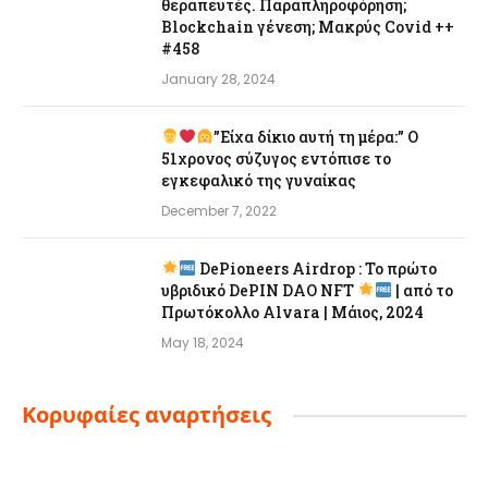
θεραπευτές. Παραπληροφόρηση;
Blockchain γένεση; Μακρύς Covid ++
#458
January 28, 2024
”Είχα δίκιο αυτή τη μέρα:” Ο
51χρονος σύζυγος εντόπισε το
εγκεφαλικό της γυναίκας
December 7, 2022
DePioneers Airdrop : Το πρώτο
υβριδικό DePIN DAO NFT
| από το
Πρωτόκολλο Alvara | Μάιος, 2024
May 18, 2024
Κορυφαίες αναρτήσεις