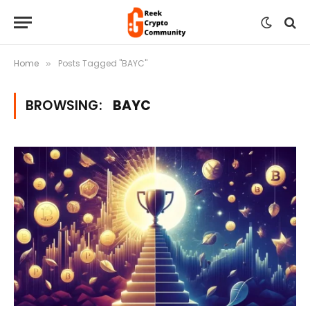
Home
Posts Tagged "BAYC"
»
BROWSING:
BAYC