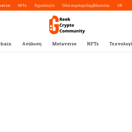
verse
NFTs
Τεχνολογία
Όλα συμπεριλαμβάνονται
VR
chain
Ανάλυση
Metaverse
NFTs
Τεχνολογ