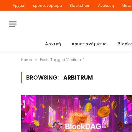
Αρχική
κρυπτονόμισμα
Blockchain
Ανάλυση
Meta
Αρχική
κρυπτονόμισμα
Block
Home
Posts Tagged "Arbitrum"
»
BROWSING:
ARBITRUM