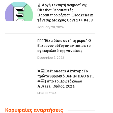
🔮 Αργή τεχνητή νοημοσύνη;
Chatbot θεραπευτές.
Παραπληροφόρηση; Blockchain
γένεση; Μακρύς Covid ++ #458
January 28, 2024
👨‍❤️‍👩”Είχα δίκιο αυτή τη μέρα:” Ο
51χρονος σύζυγος εντόπισε το
εγκεφαλικό της γυναίκας
December 7, 2022
🌟🆓 DePioneers Airdrop : Το
πρώτο υβριδικό DePIN DAO NFT
🌟🆓 | από το Πρωτόκολλο
Alvara | Μάιος, 2024
May 18, 2024
Κορυφαίες αναρτήσεις