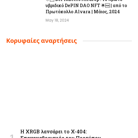
υβριδικό DePIN DAO NFT 🌟🆓 | από το
Πρωτόκολλο Alvara | Μάιος, 2024
May 18, 2024
Κορυφαίες αναρτήσεις
Η XRGB λανσάρει το X-404:
Επανακαθορισμός του Προτύπου