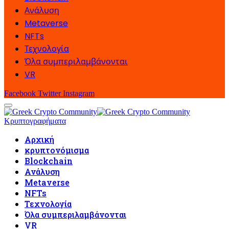
Ανάλυση
Metaverse
NFTs
Τεχνολογία
Όλα συμπεριλαμβάνονται
VR
Facebook
Twitter
Instagram
Κρυπτογραφήματα
Αρχική
κρυπτονόμισμα
Blockchain
Ανάλυση
Metaverse
NFTs
Τεχνολογία
Όλα συμπεριλαμβάνονται
VR