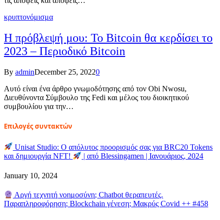
τις απόψεις και απόψεις…
κρυπτονόμισμα
Η πρόβλεψή μου: Το Bitcoin θα κερδίσει το
2023 – Περιοδικό Bitcoin
By
admin
December 25, 2022
0
Αυτό είναι ένα άρθρο γνωμοδότησης από τον Obi Nwosu,
Διευθύνοντα Σύμβουλο της Fedi και μέλος του διοικητικού
συμβουλίου για την…
Επιλογές συντακτών
Unisat Studio: Ο απόλυτος προορισμός σας για BRC20 Tokens
και δημιουργία NFT!
| από Blessingamen | Ιανουάριος, 2024
January 10, 2024
Αργή τεχνητή νοημοσύνη; Chatbot θεραπευτές.
Παραπληροφόρηση; Blockchain γένεση; Μακρύς Covid ++ #458