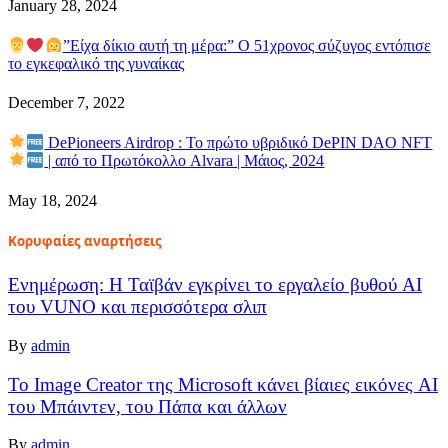
January 28, 2024
”Είχα δίκιο αυτή τη μέρα:” Ο 51χρονος σύζυγος εντόπισε
το εγκεφαλικό της γυναίκας
December 7, 2022
DePioneers Airdrop : Το πρώτο υβριδικό DePIN DAO NFT
| από το Πρωτόκολλο Alvara | Μάιος, 2024
May 18, 2024
Κορυφαίες αναρτήσεις
Ενημέρωση: Η Ταϊβάν εγκρίνει το εργαλείο βυθού AI
του VUNO και περισσότερα σλιπ
By
admin
Το Image Creator της Microsoft κάνει βίαιες εικόνες AI
του Μπάιντεν, του Πάπα και άλλων
By
admin