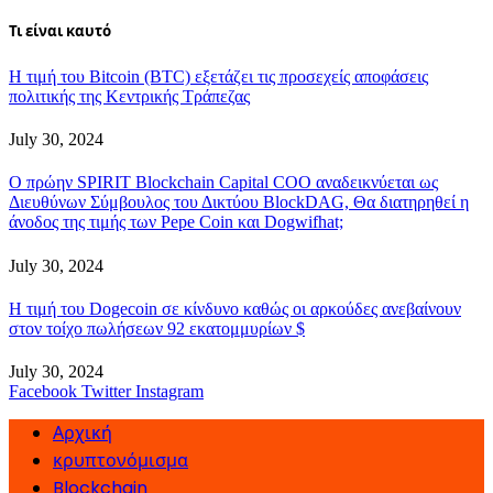
Τι είναι καυτό
Η τιμή του Bitcoin (BTC) εξετάζει τις προσεχείς αποφάσεις
πολιτικής της Κεντρικής Τράπεζας
July 30, 2024
Ο πρώην SPIRIT Blockchain Capital COO αναδεικνύεται ως
Διευθύνων Σύμβουλος του Δικτύου BlockDAG, Θα διατηρηθεί η
άνοδος της τιμής των Pepe Coin και Dogwifhat;
July 30, 2024
Η τιμή του Dogecoin σε κίνδυνο καθώς οι αρκούδες ανεβαίνουν
στον τοίχο πωλήσεων 92 εκατομμυρίων $
July 30, 2024
Facebook
Twitter
Instagram
Αρχική
κρυπτονόμισμα
Blockchain