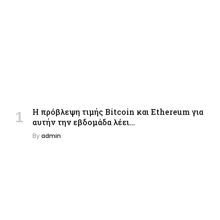
Η πρόβλεψη τιμής Bitcoin και Ethereum για
αυτήν την εβδομάδα λέει…
By
admin