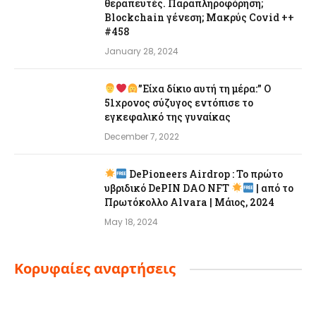
θεραπευτές. Παραπληροφόρηση;
Blockchain γένεση; Μακρύς Covid ++
#458
January 28, 2024
”Είχα δίκιο αυτή τη μέρα:” Ο
51χρονος σύζυγος εντόπισε το
εγκεφαλικό της γυναίκας
December 7, 2022
DePioneers Airdrop : Το πρώτο
υβριδικό DePIN DAO NFT
| από το
Πρωτόκολλο Alvara | Μάιος, 2024
May 18, 2024
Κορυφαίες αναρτήσεις