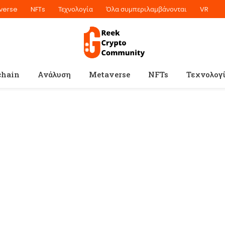
verse
NFTs
Τεχνολογία
Όλα συμπεριλαμβάνονται
VR
chain
Ανάλυση
Metaverse
NFTs
Τεχνολογ