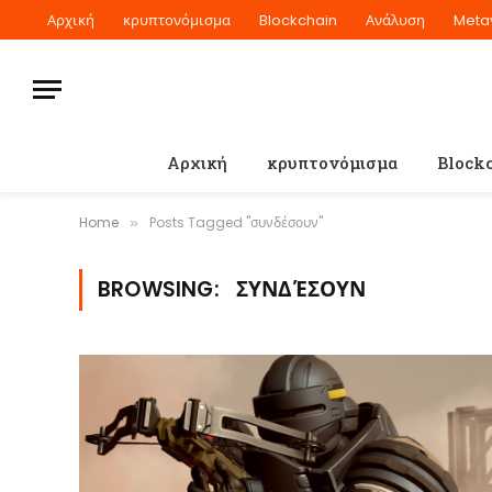
Αρχική
κρυπτονόμισμα
Blockchain
Ανάλυση
Meta
Αρχική
κρυπτονόμισμα
Block
Home
Posts Tagged "συνδέσουν"
»
BROWSING:
ΣΥΝΔΈΣΟΥΝ