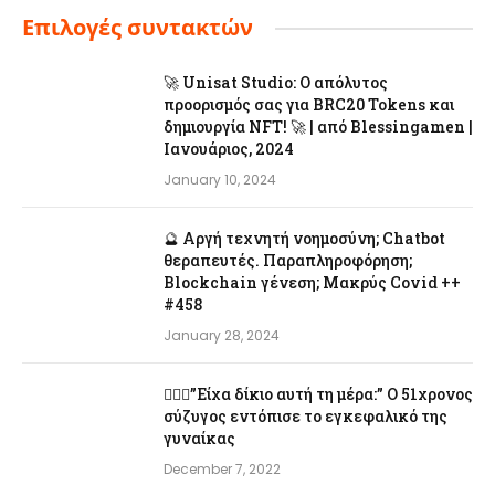
Επιλογές συντακτών
🚀 Unisat Studio: Ο απόλυτος
προορισμός σας για BRC20 Tokens και
δημιουργία NFT! 🚀 | από Blessingamen |
Ιανουάριος, 2024
January 10, 2024
🔮 Αργή τεχνητή νοημοσύνη; Chatbot
θεραπευτές. Παραπληροφόρηση;
Blockchain γένεση; Μακρύς Covid ++
#458
January 28, 2024
👨‍❤️‍👩”Είχα δίκιο αυτή τη μέρα:” Ο 51χρονος
σύζυγος εντόπισε το εγκεφαλικό της
γυναίκας
December 7, 2022