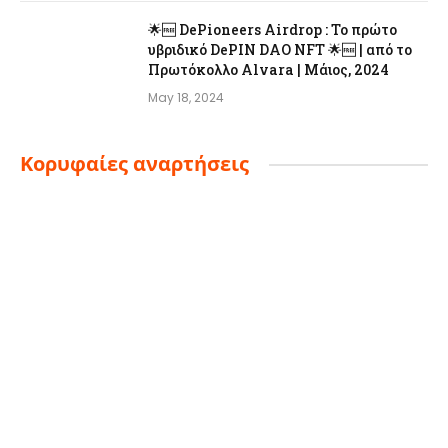
🌟🆓 DePioneers Airdrop : Το πρώτο
υβριδικό DePIN DAO NFT 🌟🆓 | από το
Πρωτόκολλο Alvara | Μάιος, 2024
May 18, 2024
Κορυφαίες αναρτήσεις