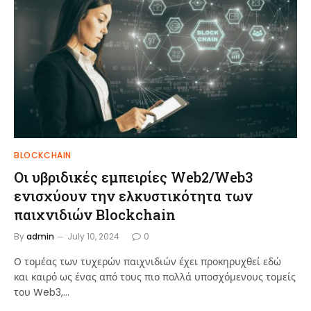
BLOCKCHAIN
Οι υβριδικές εμπειρίες Web2/Web3
ενισχύουν την ελκυστικότητα των
παιχνιδιών Blockchain
By
admin
July 10, 2024
0
Ο τομέας των τυχερών παιχνιδιών έχει προκηρυχθεί εδώ
και καιρό ως ένας από τους πιο πολλά υποσχόμενους τομείς
του Web3,…