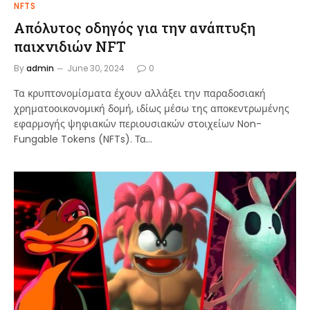
NFTS
Απόλυτος οδηγός για την ανάπτυξη
παιχνιδιών NFT
By
admin
June 30, 2024
0
Τα κρυπτονομίσματα έχουν αλλάξει την παραδοσιακή
χρηματοοικονομική δομή, ιδίως μέσω της αποκεντρωμένης
εφαρμογής ψηφιακών περιουσιακών στοιχείων Non-
Fungable Tokens (NFTs). Τα…