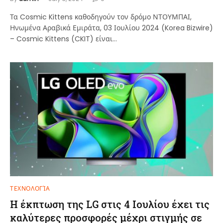
Τα Cosmic Kittens καθοδηγούν τον δρόμο ΝΤΟΥΜΠΑΙ,
Ηνωμένα Αραβικά Εμιράτα, 03 Ιουλίου 2024 (Korea Bizwire)
– Cosmic Kittens (CKIT) είναι…
ΤΕΧΝΟΛΟΓΊΑ
Η έκπτωση της LG στις 4 Ιουλίου έχει τις
καλύτερες προσφορές μέχρι στιγμής σε