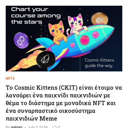
NFTS
Το Cosmic Kittens (CKIT) είναι έτοιμο να
λανσάρει ένα παιχνίδι παιχνιδιών με
θέμα το διάστημα με μοναδικά NFT και
ένα συναρπαστικό οικοσύστημα
παιχνιδιών Meme
By
admin
July 3, 2024
0