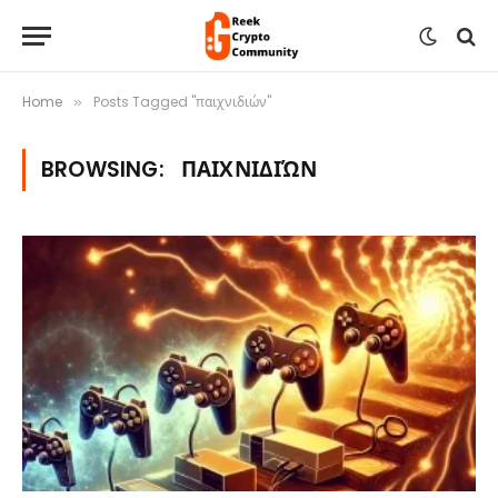
Home
Posts Tagged "παιχνιδιών"
»
BROWSING:
ΠΑΙΧΝΙΔΙΏΝ