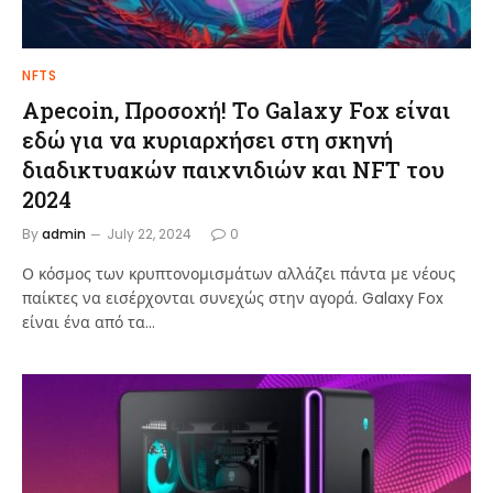
NFTS
Apecoin, Προσοχή! Το Galaxy Fox είναι
εδώ για να κυριαρχήσει στη σκηνή
διαδικτυακών παιχνιδιών και NFT του
2024
By
admin
July 22, 2024
0
Ο κόσμος των κρυπτονομισμάτων αλλάζει πάντα με νέους
παίκτες να εισέρχονται συνεχώς στην αγορά. Galaxy Fox
είναι ένα από τα…