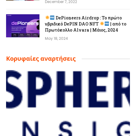
December 7, 2022
DePioneers Airdrop : Το πρώτο
υβριδικό DePIN DAO NFT
| από το
Πρωτόκολλο Alvara | Μάιος, 2024
May 18, 2024
Κορυφαίες αναρτήσεις