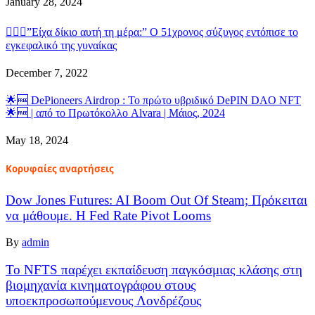
January 28, 2024
👨‍❤️‍👩”Είχα δίκιο αυτή τη μέρα:” Ο 51χρονος σύζυγος εντόπισε το
εγκεφαλικό της γυναίκας
December 7, 2022
🌟🆓 DePioneers Airdrop : Το πρώτο υβριδικό DePIN DAO NFT
🌟🆓 | από το Πρωτόκολλο Alvara | Μάιος, 2024
May 18, 2024
Κορυφαίες αναρτήσεις
Dow Jones Futures: AI Boom Out Of Steam; Πρόκειται
να μάθουμε. Η Fed Rate Pivot Looms
By
admin
Το NFTS παρέχει εκπαίδευση παγκόσμιας κλάσης στη
βιομηχανία κινηματογράφου στους
υποεκπροσωπούμενους Λονδρέζους