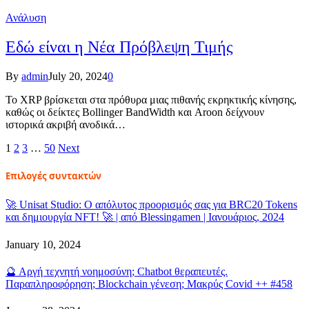
Ανάλυση
Εδώ είναι η Νέα Πρόβλεψη Τιμής
By
admin
July 20, 2024
0
Το XRP βρίσκεται στα πρόθυρα μιας πιθανής εκρηκτικής κίνησης,
καθώς οι δείκτες Bollinger BandWidth και Aroon δείχνουν
ιστορικά ακριβή ανοδικά…
1
2
3
…
50
Next
Επιλογές συντακτών
🚀 Unisat Studio: Ο απόλυτος προορισμός σας για BRC20 Tokens
και δημιουργία NFT! 🚀 | από Blessingamen | Ιανουάριος, 2024
January 10, 2024
🔮 Αργή τεχνητή νοημοσύνη; Chatbot θεραπευτές.
Παραπληροφόρηση; Blockchain γένεση; Μακρύς Covid ++ #458