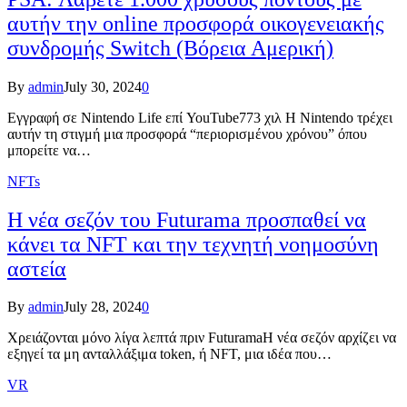
αυτήν την online προσφορά οικογενειακής
συνδρομής Switch (Βόρεια Αμερική)
By
admin
July 30, 2024
0
Εγγραφή σε Nintendo Life επί YouTube773 χιλ Η Nintendo τρέχει
αυτήν τη στιγμή μια προσφορά “περιορισμένου χρόνου” όπου
μπορείτε να…
NFTs
Η νέα σεζόν του Futurama προσπαθεί να
κάνει τα NFT και την τεχνητή νοημοσύνη
αστεία
By
admin
July 28, 2024
0
Χρειάζονται μόνο λίγα λεπτά πριν FuturamaΗ νέα σεζόν αρχίζει να
εξηγεί τα μη ανταλλάξιμα token, ή NFT, μια ιδέα που…
VR