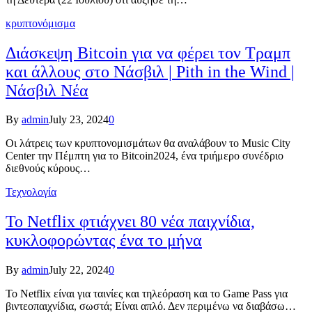
κρυπτονόμισμα
Διάσκεψη Bitcoin για να φέρει τον Τραμπ
και άλλους στο Νάσβιλ | Pith in the Wind |
Νάσβιλ Νέα
By
admin
July 23, 2024
0
Οι λάτρεις των κρυπτονομισμάτων θα αναλάβουν το Music City
Center την Πέμπτη για το Bitcoin2024, ένα τριήμερο συνέδριο
διεθνούς κύρους…
Τεχνολογία
Το Netflix φτιάχνει 80 νέα παιχνίδια,
κυκλοφορώντας ένα το μήνα
By
admin
July 22, 2024
0
Το Netflix είναι για ταινίες και τηλεόραση και το Game Pass για
βιντεοπαιχνίδια, σωστά; Είναι απλό. Δεν περιμένω να διαβάσω…