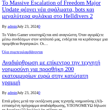
Το Massive Escalation of Freedom Major
Update φέρνει νέα σφάλματα, bots και
μεγαλύτερα φυλάκια στο Helldivers 2
By
admin
July 23, 2024
0
Το Video Gamer υποστηρίζεται από αναγνώστη. Όταν αγοράζετε
μέσω συνδέσμων στον ιστότοπό μας, ενδέχεται να κερδίσουμε μια
προμήθεια θυγατρικών. Οι…
Όλα συμπεριλαμβάνονται
Αναδιάρθρωση με επίκεντρο την τεχνητή
νοημοσύνη για προσθήκη 200
εκατομμυρίων ευρώ στην κατώτατη
γραμμή
By
admin
July 23, 2024
0
Επτά μήνες μετά την εκτόξευση μιας τεχνητής νοημοσύνης (AI)-
εστιασμένη πρόγραμμα αναδιάρθρωσης, ΥΠΟΝΟΜΕΥΩ δήλωσε
τη Δευτέρα (22 Ιουλίου) ότι αύξησε τη…