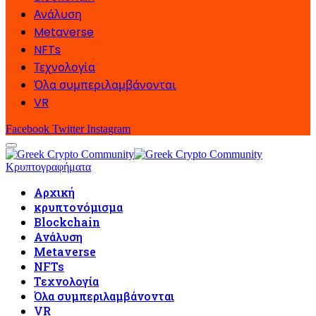
Ανάλυση
Metaverse
NFTs
Τεχνολογία
Όλα συμπεριλαμβάνονται
VR
Facebook
Twitter
Instagram
Κρυπτογραφήματα
Αρχική
κρυπτονόμισμα
Blockchain
Ανάλυση
Metaverse
NFTs
Τεχνολογία
Όλα συμπεριλαμβάνονται
VR