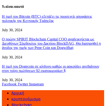
Τι είναι καυτό
Η τιμή του Bitcoin (BTC) εξετάζει τις προσεχείς αποφάσεις
πολιτικής της Κεντρικής Τράπεζας
July 30, 2024
Ο πρώην SPIRIT Blockchain Capital COO αναδεικνύεται ως
Διευθύνων Σύμβουλος του Δικτύου BlockDAG, Θα διατηρηθεί η
άνοδος της τιμής των Pepe Coin και Dogwifhat;
July 30, 2024
Η τιμή του Dogecoin σε κίνδυνο καθώς οι αρκούδες ανεβαίνουν
στον τοίχο πωλήσεων 92 εκατομμυρίων $
July 30, 2024
Facebook
Twitter
Instagram
Αρχική
κρυπτονόμισμα
Blockchain