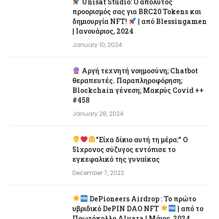
Unisat Studio: Ο απόλυτος
προορισμός σας για BRC20 Tokens και
δημιουργία NFT!
| από Blessingamen
| Ιανουάριος, 2024
January 10, 2024
Αργή τεχνητή νοημοσύνη; Chatbot
θεραπευτές. Παραπληροφόρηση;
Blockchain γένεση; Μακρύς Covid ++
#458
January 28, 2024
”Είχα δίκιο αυτή τη μέρα:” Ο
51χρονος σύζυγος εντόπισε το
εγκεφαλικό της γυναίκας
December 7, 2022
DePioneers Airdrop : Το πρώτο
υβριδικό DePIN DAO NFT
| από το
Πρωτόκολλο Alvara | Μάιος, 2024