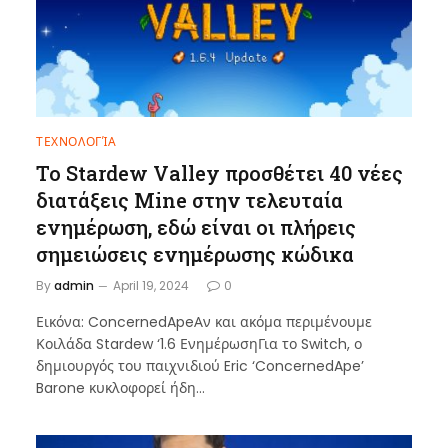
ΤΕΧΝΟΛΟΓΊΑ
Το Stardew Valley προσθέτει 40 νέες
διατάξεις Mine στην τελευταία
ενημέρωση, εδώ είναι οι πλήρεις
σημειώσεις ενημέρωσης κώδικα
By
admin
April 19, 2024
0
Εικόνα: ConcernedApeΑν και ακόμα περιμένουμε
Κοιλάδα Stardew ‘1.6 ΕνημέρωσηΓια το Switch, ο
δημιουργός του παιχνιδιού Eric ‘ConcernedApe’
Barone κυκλοφορεί ήδη…