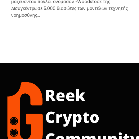
μαζεύονταν πολλοί ονόμασαν «Woodstock της
AIσυγκέντρωσε 5.000 θιασώτες των μοντέλων τεχνητής
νοημοσύνης…