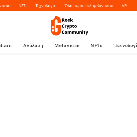
verse
NFTs
Τεχνολογία
Όλα συμπεριλαμβάνονται
VR
chain
Ανάλυση
Metaverse
NFTs
Τεχνολογ