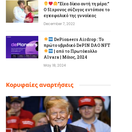
”Είχα δίκιο αυτή τη μέρα:”
Ο 51χρονος σύζυγος εντόπισε το
εγκεφαλικό της γυναίκας
December 7, 2022
DePioneers Airdrop : Το
πρώτο υβριδικό DePIN DAO NFT
| από το Πρωτόκολλο
Alvara | Μάιος, 2024
May 18, 2024
Κορυφαίες αναρτήσεις