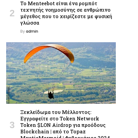
Το Menteebot είναι ένα ρομπότ
τεχνητής νοημοσύνης σε ανθρώπινο
μέγεθος που το χειρίζεστε με φυσική
γλώσσα
By
admin
Ξεκλείδωμα του Μέλλοντος:
Εγγραφείτε στο Token Network
Token $LON Airdrop για προόδους
Blockchain | από το Topaz
MysticMermaid | Φεβρουάριος 2024