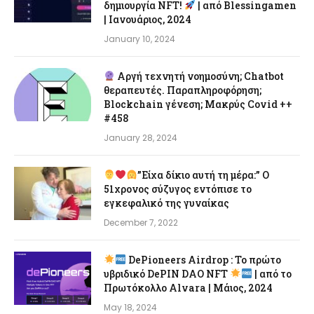
δημιουργία NFT!
| από Blessingamen
| Ιανουάριος, 2024
January 10, 2024
Αργή τεχνητή νοημοσύνη; Chatbot
θεραπευτές. Παραπληροφόρηση;
Blockchain γένεση; Μακρύς Covid ++
#458
January 28, 2024
”Είχα δίκιο αυτή τη μέρα:” Ο
51χρονος σύζυγος εντόπισε το
εγκεφαλικό της γυναίκας
December 7, 2022
DePioneers Airdrop : Το πρώτο
υβριδικό DePIN DAO NFT
| από το
Πρωτόκολλο Alvara | Μάιος, 2024
May 18, 2024