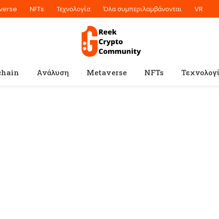
verse
NFTs
Τεχνολογία
Όλα συμπεριλαμβάνονται
VR
chain
Ανάλυση
Metaverse
NFTs
Τεχνολογ