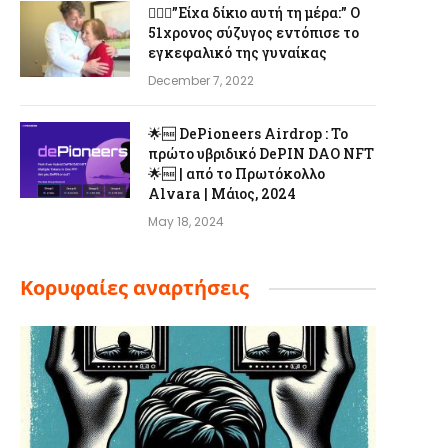
👨‍❤️‍👩”Είχα δίκιο αυτή τη μέρα:” Ο
51χρονος σύζυγος εντόπισε το
εγκεφαλικό της γυναίκας
December 7, 2022
🌟🆓 DePioneers Airdrop : Το
πρώτο υβριδικό DePIN DAO NFT
🌟🆓 | από το Πρωτόκολλο
Alvara | Μάιος, 2024
May 18, 2024
Κορυφαίες αναρτήσεις