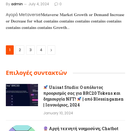
By
admin
July 4, 2024
0
Αγορά Metaverse𝐌𝐞𝐭𝐚𝐯𝐞𝐫𝐬𝐞 𝐌𝐚𝐫𝐤𝐞𝐭 𝐆𝐫𝐨𝐰𝐭𝐡 𝐨𝐫 𝐃𝐞𝐦𝐚𝐧𝐝 𝐈𝐧𝐜𝐫𝐞𝐚𝐬𝐞
𝐨𝐫 𝐃𝐞𝐜𝐫𝐞𝐚𝐬𝐞 𝐟𝐨𝐫 𝐰𝐡𝐚𝐭 𝐜𝐨𝐧𝐭𝐚𝐢𝐧𝐬 𝐜𝐨𝐧𝐭𝐚𝐢𝐧𝐬 𝐜𝐨𝐧𝐭𝐚𝐢𝐧𝐬 𝐜𝐨𝐧𝐭𝐚𝐢𝐧𝐬 𝐜𝐨𝐧𝐭𝐚𝐢𝐧𝐬
𝐜𝐨𝐧𝐭𝐚𝐢𝐧𝐬 𝐜𝐨𝐧𝐭𝐚𝐢𝐧𝐬 𝐜𝐨𝐧𝐭𝐚𝐢𝐧𝐬 𝐆𝐫𝐨𝐰𝐭𝐡…
Next
1
2
3
4
Επιλογές συντακτών
Unisat Studio: Ο απόλυτος
προορισμός σας για BRC20 Tokens και
δημιουργία NFT!
| από Blessingamen
| Ιανουάριος, 2024
January 10, 2024
Αργή τεχνητή νοημοσύνη; Chatbot