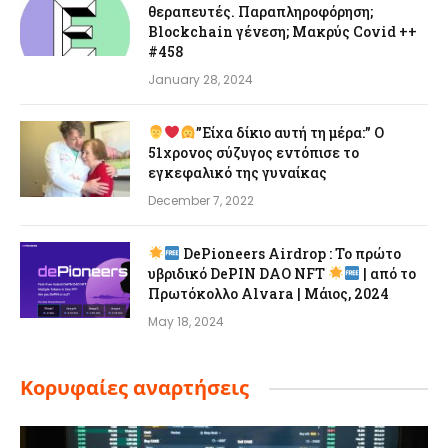
θεραπευτές. Παραπληροφόρηση;
Blockchain γένεση; Μακρύς Covid ++
#458
January 28, 2024
”Είχα δίκιο αυτή τη μέρα:” Ο
51χρονος σύζυγος εντόπισε το
εγκεφαλικό της γυναίκας
December 7, 2022
DePioneers Airdrop : Το πρώτο
υβριδικό DePIN DAO NFT
| από το
Πρωτόκολλο Alvara | Μάιος, 2024
May 18, 2024
Κορυφαίες αναρτήσεις