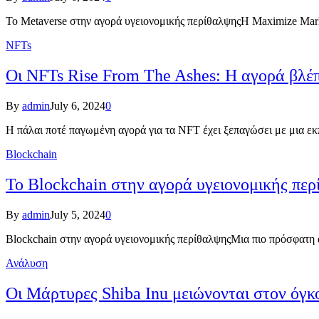
Το Metaverse στην αγορά υγειονομικής περίθαλψηςΗ Maximize Mark
NFTs
Οι NFTs Rise From The Ashes: Η αγορά βλέ
By
admin
July 6, 2024
0
Η πάλαι ποτέ παγωμένη αγορά για τα NFT έχει ξεπαγώσει με μια 
Blockchain
Το Blockchain στην αγορά υγειονομικής περ
By
admin
July 5, 2024
0
Blockchain στην αγορά υγειονομικής περίθαλψηςΜια πιο πρόσφατ
Ανάλυση
Οι Μάρτυρες Shiba Inu μειώνονται στον ό