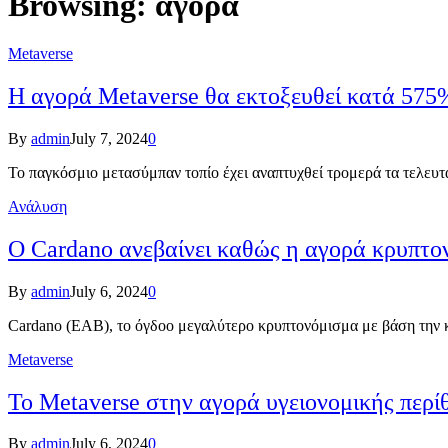
Browsing:
αγορά
Metaverse
Η αγορά Metaverse θα εκτοξευθεί κατά 575%
By
admin
July 7, 2024
0
Το παγκόσμιο μετασύμπαν τοπίο έχει αναπτυχθεί τρομερά τα τελευτα
Ανάλυση
Ο Cardano ανεβαίνει καθώς η αγορά κρυπτο
By
admin
July 6, 2024
0
Cardano (ΕΑΒ), το όγδοο μεγαλύτερο κρυπτονόμισμα με βάση την κ
Metaverse
Το Metaverse στην αγορά υγειονομικής περί
By
admin
July 6, 2024
0