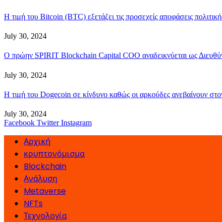
Η τιμή του Bitcoin (BTC) εξετάζει τις προσεχείς αποφάσεις πολιτικ
July 30, 2024
Ο πρώην SPIRIT Blockchain Capital COO αναδεικνύεται ως Διευθύν
July 30, 2024
Η τιμή του Dogecoin σε κίνδυνο καθώς οι αρκούδες ανεβαίνουν στ
July 30, 2024
Facebook
Twitter
Instagram
Αρχική
κρυπτονόμισμα
Blockchain
Ανάλυση
Metaverse
NFTs
Τεχνολογία