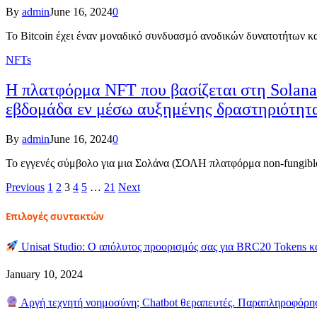
By
admin
June 16, 2024
0
Το Bitcoin έχει έναν μοναδικό συνδυασμό ανοδικών δυνατοτήτων κ
NFTs
Η πλατφόρμα NFT που βασίζεται στη Solana
εβδομάδα εν μέσω αυξημένης δραστηριότητ
By
admin
June 16, 2024
0
Το εγγενές σύμβολο για μια Σολάνα (ΣΟΛΗ πλατφόρμα non-fungibl
Previous
1
2
3
4
5
…
21
Next
Επιλογές συντακτών
Unisat Studio: Ο απόλυτος προορισμός σας για BRC20 Tokens 
January 10, 2024
Αργή τεχνητή νοημοσύνη; Chatbot θεραπευτές. Παραπληροφόρησ