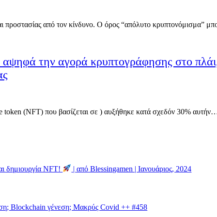
αι προστασίας από τον κίνδυνο. Ο όρος “απόλυτο κρυπτονόμισμα” μπ
 αψηφά την αγορά κρυπτογράφησης στο πλάι,
ας
e token (NFT) που βασίζεται σε ) αυξήθηκε κατά σχεδόν 30% αυτήν
και δημιουργία NFT!
| από Blessingamen | Ιανουάριος, 2024
η; Blockchain γένεση; Μακρύς Covid ++ #458