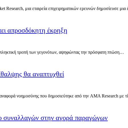
et Research, μια εταιρεία επιχειρηματικών ερευνών δημοσίευσε μια
πει απροσδόκητη έκρηξη
εκπληκτική τροπή των γεγονότων, αψηφώντας την πρόσφατη πτώση…
ίθαλψης θα αναπτυχθεί
η αναφορά νοημοσύνης που δημοσιεύτηκε από την AMA Research με 
γκο συναλλαγών στην αγορά παραγώγων