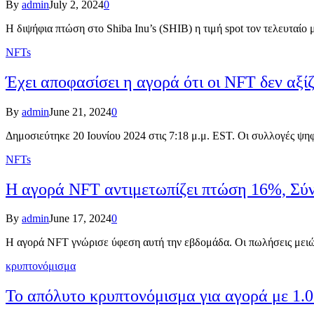
By
admin
July 2, 2024
0
Η διψήφια πτώση στο Shiba Inu’s (SHIB) η τιμή spot τον τελευταί
NFTs
Έχει αποφασίσει η αγορά ότι οι NFT δεν αξί
By
admin
June 21, 2024
0
Δημοσιεύτηκε 20 Ιουνίου 2024 στις 7:18 μ.μ. EST. Οι συλλογές 
NFTs
Η αγορά NFT αντιμετωπίζει πτώση 16%, Σύ
By
admin
June 17, 2024
0
Η αγορά NFT γνώρισε ύφεση αυτή την εβδομάδα. Οι πωλήσεις μει
κρυπτονόμισμα
Το απόλυτο κρυπτονόμισμα για αγορά με 1.0