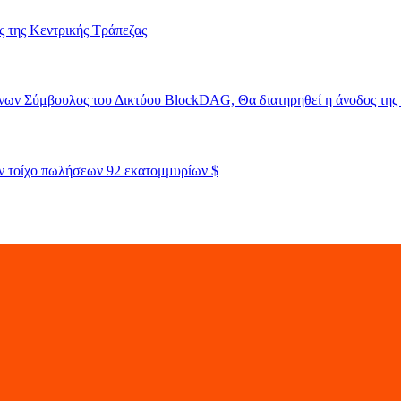
ής της Κεντρικής Τράπεζας
ων Σύμβουλος του Δικτύου BlockDAG, Θα διατηρηθεί η άνοδος της τ
ον τοίχο πωλήσεων 92 εκατομμυρίων $