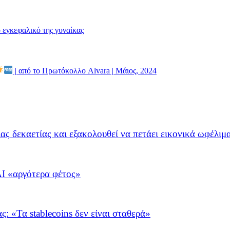
ο εγκεφαλικό της γυναίκας
| από το Πρωτόκολλο Alvara | Μάιος, 2024
ιας δεκαετίας και εξακολουθεί να πετάει εικονικά ωφέλιμ
nAI «αργότερα φέτος»
: «Τα stablecoins δεν είναι σταθερά»