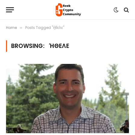
Home
Posts Tagged "ήθελε"
»
BROWSING:
ΉΘΕΛΕ