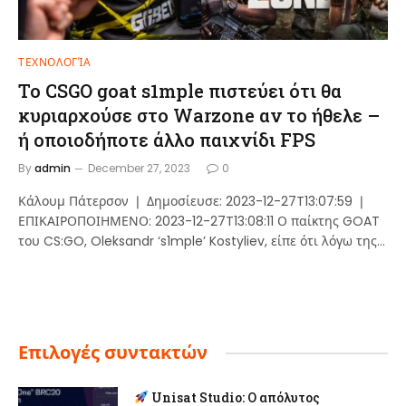
ΤΕΧΝΟΛΟΓΊΑ
Το CSGO goat s1mple πιστεύει ότι θα
κυριαρχούσε στο Warzone αν το ήθελε –
ή οποιοδήποτε άλλο παιχνίδι FPS
By
admin
December 27, 2023
0
Κάλουμ Πάτερσον ❘ Δημοσίευσε: 2023-12-27T13:07:59 ❘
ΕΠΙΚΑΙΡΟΠΟΙΗΜΕΝΟ: 2023-12-27T13:08:11 Ο παίκτης GOAT
του CS:GO, Oleksandr ‘s1mple’ Kostyliev, είπε ότι λόγω της…
Επιλογές συντακτών
Unisat Studio: Ο απόλυτος