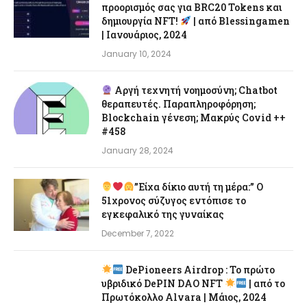
προορισμός σας για BRC20 Tokens και
δημιουργία NFT!
| από Blessingamen
| Ιανουάριος, 2024
January 10, 2024
Αργή τεχνητή νοημοσύνη; Chatbot
θεραπευτές. Παραπληροφόρηση;
Blockchain γένεση; Μακρύς Covid ++
#458
January 28, 2024
”Είχα δίκιο αυτή τη μέρα:” Ο
51χρονος σύζυγος εντόπισε το
εγκεφαλικό της γυναίκας
December 7, 2022
DePioneers Airdrop : Το πρώτο
υβριδικό DePIN DAO NFT
| από το
Πρωτόκολλο Alvara | Μάιος, 2024