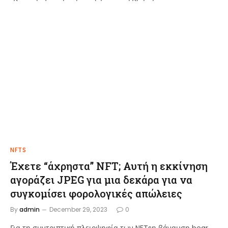
NFTS
Έχετε “άχρηστα” NFT; Αυτή η εκκίνηση
αγοράζει JPEG για μια δεκάρα για να
συγκομίσει φορολογικές απώλειες
By
admin
December 29, 2023
0
Για τη συντριπτική πλειοψηφία των NFTsη βάναυση bear