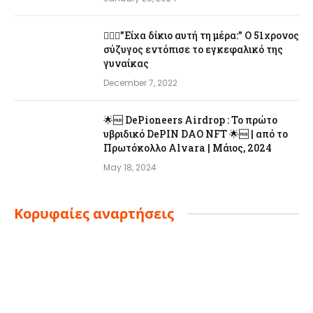
👨‍❤️‍👩”Είχα δίκιο αυτή τη μέρα:” Ο 51χρονος
σύζυγος εντόπισε το εγκεφαλικό της
γυναίκας
December 7, 2022
🌟🆓 DePioneers Airdrop : Το πρώτο
υβριδικό DePIN DAO NFT 🌟🆓 | από το
Πρωτόκολλο Alvara | Μάιος, 2024
May 18, 2024
Κορυφαίες αναρτήσεις