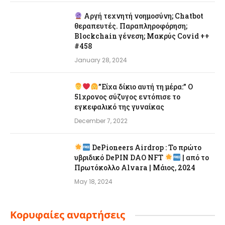
Αργή τεχνητή νοημοσύνη; Chatbot
θεραπευτές. Παραπληροφόρηση;
Blockchain γένεση; Μακρύς Covid ++
#458
January 28, 2024
”Είχα δίκιο αυτή τη μέρα:” Ο
51χρονος σύζυγος εντόπισε το
εγκεφαλικό της γυναίκας
December 7, 2022
DePioneers Airdrop : Το πρώτο
υβριδικό DePIN DAO NFT
| από το
Πρωτόκολλο Alvara | Μάιος, 2024
May 18, 2024
Κορυφαίες αναρτήσεις