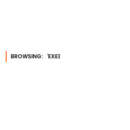
BROWSING:
ΈΧΕΙ