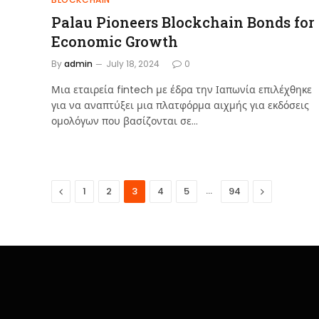
Palau Pioneers Blockchain Bonds for
Economic Growth
By
admin
July 18, 2024
0
Μια εταιρεία fintech με έδρα την Ιαπωνία επιλέχθηκε
για να αναπτύξει μια πλατφόρμα αιχμής για εκδόσεις
ομολόγων που βασίζονται σε…
Previous
…
Next
1
2
3
4
5
94