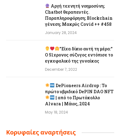
Αργή τεχνητή νοημοσύνη;
Chatbot θεραπευτές.
Παραπληροφόρηση; Blockchain
γένεση; Μακρύς Covid ++ #458
January 28, 2024
”Είχα δίκιο αυτή τη μέρα:”
Ο 51χρονος σύζυγος εντόπισε το
εγκεφαλικό της γυναίκας
December 7, 2022
DePioneers Airdrop : Το
πρώτο υβριδικό DePIN DAO NFT
| από το Πρωτόκολλο
Alvara | Μάιος, 2024
May 18, 2024
Κορυφαίες αναρτήσεις