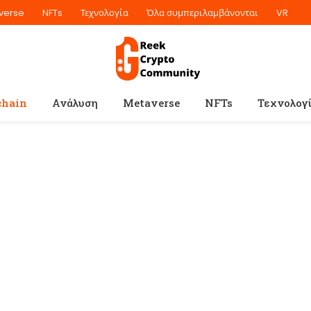
verse
NFTs
Τεχνολογία
Όλα συμπεριλαμβάνονται
VR
chain
Ανάλυση
Metaverse
NFTs
Τεχνολογ