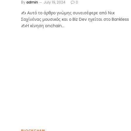
By
admin
July 19, 2024
0
✍️ Αυτό το άρθρο γνώμης συνεισέφερε από Νικ
Σαχίνένας μουσικός και ο Biz Dev ηγείται στο Bankless
✍️Η κίνηση onchain…
BLOCKCHAIN